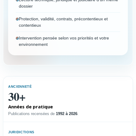
dossier
Protection, validité, contrats, précontentieux et
contentieux
Intervention pensée selon vos priorités et votre
environnement
Vous êtes
Choisissez votre profil pour afficher un résumé
ANCIENNETÉ
immédiat et accéder à la page dédiée.
30+
Années de pratique
PROFIL
Publications recensées de
1992 à 2026
.
Dirigeant PME-PMI
Sécuriser l’innovation, défendre
JURIDICTIONS