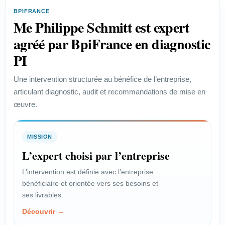
efficace des enjeux de propriété
BPIFRANCE
industrielle.
Me Philippe Schmitt est expert
Voir le profil →
agréé par BpiFrance en diagnostic
PI
PROFIL
Une intervention structurée au bénéfice de l’entreprise,
articulant diagnostic, audit et recommandations de mise en
Start-up
œuvre.
Vérifier la faisabilité juridique et
protéger un projet innovant.
MISSION
Voir le profil →
L’expert choisi par l’entreprise
L’intervention est définie avec l’entreprise
bénéficiaire et orientée vers ses besoins et
PROFIL
ses livrables.
Chef de projet
Découvrir →
Encadrer les enjeux juridiques