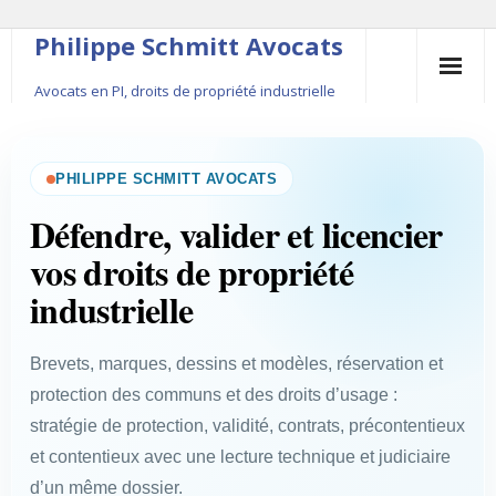
Philippe Schmitt Avocats
Avocats en PI, droits de propriété industrielle
45, rue Saint-Anne, 75001 Paris, +33 (0)1 84 16 35
54
PHILIPPE SCHMITT AVOCATS
Contact
Défendre, valider et licencier
vos droits de propriété
Le fondateur
industrielle
Publications
Brevets, marques, dessins et modèles, réservation et
Actualité
protection des communs et des droits d’usage :
stratégie de protection, validité, contrats, précontentieux
et contentieux avec une lecture technique et judiciaire
d’un même dossier.