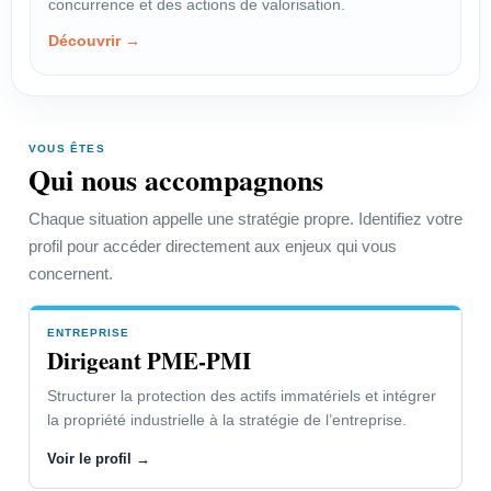
concurrence et des actions de valorisation.
négocier une rémunération
Découvrir →
équitable.
Voir le profil →
VOUS ÊTES
Qui nous accompagnons
PROFIL
Créateur-Inventeur
Chaque situation appelle une stratégie propre. Identifiez votre
profil pour accéder directement aux enjeux qui vous
Choisir la bonne protection et
concernent.
organiser les actions utiles.
Voir le profil →
ENTREPRISE
Dirigeant PME-PMI
Structurer la protection des actifs immatériels et intégrer
Dirigeant PME-PMI
la propriété industrielle à la stratégie de l’entreprise.
Voir le profil →
Accéder à la page “Vous êtes” →