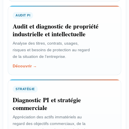
d’un projet technique ou
commercial.
AUDIT PI
Voir le profil →
Audit et diagnostic de propriété
industrielle et intellectuelle
Analyse des titres, contrats, usages,
PROFIL
risques et besoins de protection au regard
Scientifique
de la situation de l’entreprise.
Découvrir →
Valoriser l’innovation issue de la
recherche publique.
Voir le profil →
STRATÉGIE
Diagnostic PI et stratégie
commerciale
PROFIL
Inventeur salarié
Appréciation des actifs immatériels au
regard des objectifs commerciaux, de la
Faire reconnaître vos droits et