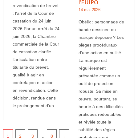
l’EUIPO
revendication de brevet
14 mai 2026
: l’arrêt de la Cour de
cassation du 24 juin
Obélix : personnage de
2026 Par un arrêt du 24
bande dessinée ou
juin 2026, la Chambre
marque déposée ? Les
commerciale de la Cour
pièges procéduraux
de cassation clarifie
d’une action en nullité
l’articulation entre
La marque est
titularité du brevet,
régulièrement
qualité à agir en
présentée comme un
contrefaçon et action
outil de protection
en revendication. Cette
robuste. Sa mise en
décision, rendue dans
œuvre, pourtant, se
le prolongement d’un...
heurte à des difficultés
pratiques redoutables
et révèle toute la
subtilité des règles
…
1
2
3
8
→
probatoires qui