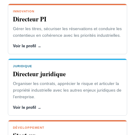
INNOVATION
VOTRE PROBLÉMATIQUE
Directeur PI
L’innovation soutient vos parts de
Gérer les titres, sécuriser les réservations et conduire les
marché et la dynamique de l’entreprise.
contentieux en cohérence avec les priorités industrielles.
Vous devez faire respecter vos droits ou
Voir le profil →
combattre ceux de vos concurrents.
JURIDIQUE
NOTRE CONCOURS
Directeur juridique
Gestion des contentieux adaptée à
Organiser les contrats, apprécier le risque et articuler la
votre organisation et à vos
propriété industrielle avec les autres enjeux juridiques de
interlocuteurs.
l’entreprise.
Outils de suivi, d’alerte et de mise en
Voir le profil →
œuvre des stratégies.
DÉVELOPPEMENT