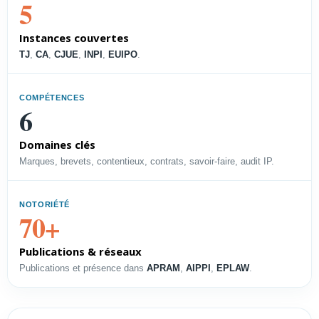
5
vos droits et soutenir la
croissance.
Instances couvertes
Voir le profil →
TJ
,
CA
,
CJUE
,
INPI
,
EUIPO
.
COMPÉTENCES
PROFIL
6
Directeur PI
Domaines clés
Piloter les droits, l’accès à la
Marques, brevets, contentieux, contrats, savoir-faire, audit IP.
technologie et les contentieux.
Voir le profil →
NOTORIÉTÉ
70+
Publications & réseaux
PROFIL
Publications et présence dans
APRAM
,
AIPPI
,
EPLAW
.
Directeur Juridique
Structurer une délégation