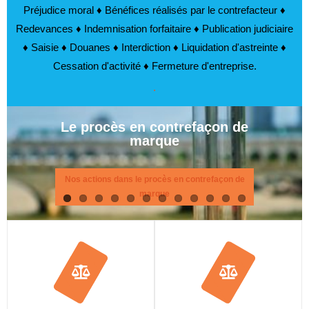
Préjudice moral ♦ Bénéfices réalisés par le contrefacteur ♦
Redevances ♦ Indemnisation forfaitaire ♦ Publication judiciaire
♦ Saisie ♦ Douanes ♦ Interdiction ♦ Liquidation d'astreinte ♦
Cessation d'activité ♦ Fermeture d'entreprise.
.
Le procès en contrefaçon de
marque
Nos actions dans le procès en contrefaçon de
marque