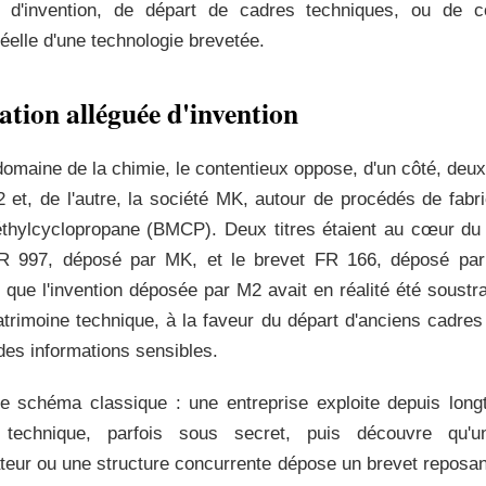
n d'invention, de départ de cadres techniques, ou de co
 réelle d'une technologie brevetée.
ation alléguée d'invention
omaine de la chimie, le contentieux oppose, d'un côté, deu
 et, de l'autre, la société MK, autour de procédés de fabri
hylcyclopropane (BMCP). Deux titres étaient au cœur du li
FR 997, déposé par MK, et le brevet FR 166, déposé pa
 que l'invention déposée par M2 avait en réalité été soustr
atrimoine technique, à la faveur du départ d'anciens cadres
des informations sensibles.
le schéma classique : une entreprise exploite depuis lon
 technique, parfois sous secret, puis découvre qu'u
ateur ou une structure concurrente dépose un brevet reposan