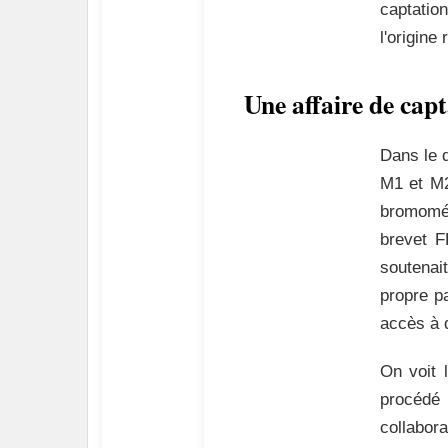
captatio
l'origine
Une affaire de capt
Dans le d
M1 et M2
bromomét
brevet 
soutenait
propre p
accès à 
On voit 
procédé
collabor