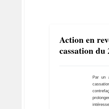
Action en rev
cassation du 
Par un 
cassation
contrefa
prolonge
intéress