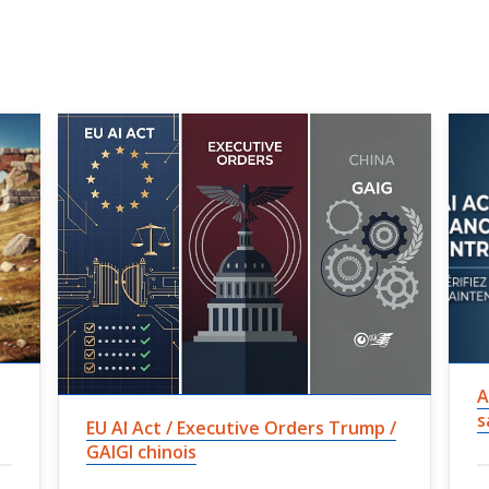
A
s
EU AI Act / Executive Orders Trump /
GAIGI chinois