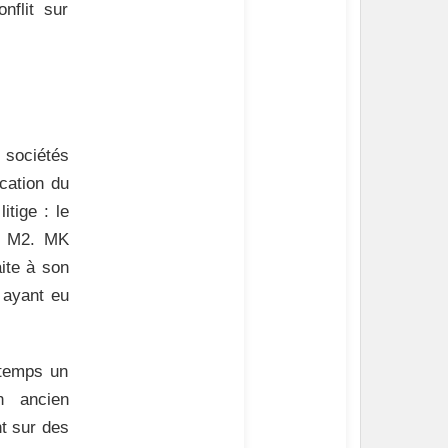
nflit sur
x sociétés
cation du
tige : le
r M2. MK
aite à son
 ayant eu
gtemps un
n ancien
t sur des