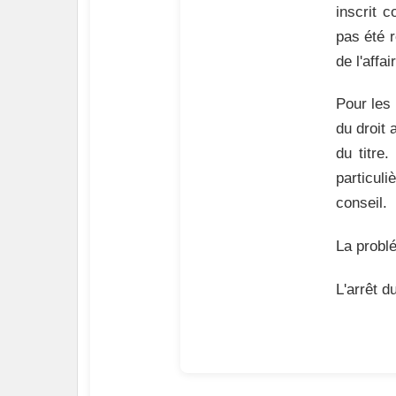
inscrit c
pas été r
de l'affa
Pour les 
du droit 
du titre.
particul
conseil.
La problé
L'arrêt d