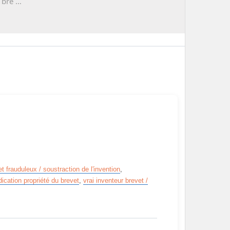
 bre …
t frauduleux / soustraction de l'invention
,
ication propriété du brevet
,
vrai inventeur brevet /