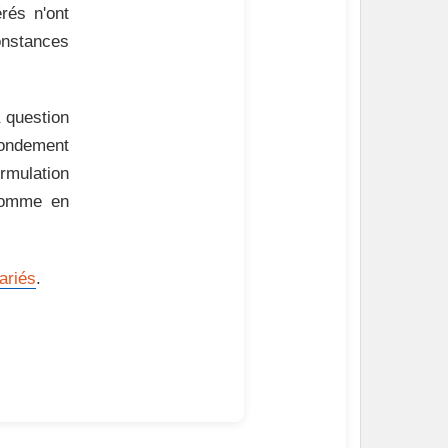
érés n'ont
constances
a question
 fondement
ormulation
 comme en
ariés
.