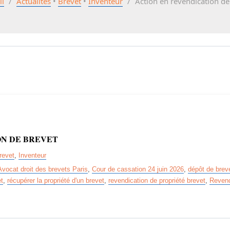
il
/
Actualités
•
Brevet
•
Inventeur
/
Action en revendication de
ON DE BREVET
revet
,
Inventeur
Avocat droit des brevets Paris
,
Cour de cassation 24 juin 2026
,
dépôt de breve
et
,
récupérer la propriété d'un brevet
,
revendication de propriété brevet
,
Revend