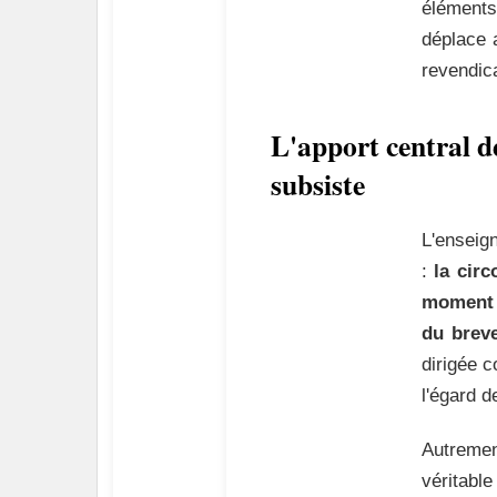
éléments
déplace a
revendica
L'apport central de
subsiste
L'enseign
:
la cir
moment d
du brev
dirigée c
l'égard d
Autrement
véritabl