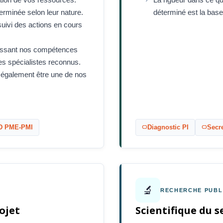
erminée selon leur nature.
déterminé est la bas
 suivi des actions en cours
passant nos compétences
s spécialistes reconnus.
 également être une de nos
D PME‑PMI
Diagnostic PI
Secre
🔬
RECHERCHE PUBL
ojet
Scientifique du s