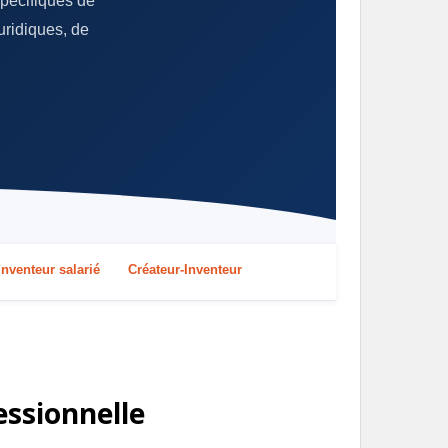
spécifiques de
juridiques, de
Inventeur salarié
Créateur‑Inventeur
essionnelle