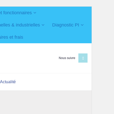
et fonctionnaires
les & industrielles
Diagnostic PI
res et frais
Nous suivre
Actualité