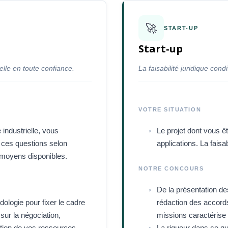
🚀
START-UP
Start‑up
elle en toute confiance.
La faisabilité juridique cond
VOTRE SITUATION
 industrielle, vous
Le projet dont vous ê
e ces questions selon
applications. La faisab
s moyens disponibles.
NOTRE CONCOURS
De la présentation de
ologie pour fixer le cadre
rédaction des accords
 sur la négociation,
missions caractérise 
sation de vos ressources.
La rigueur dans ce qu