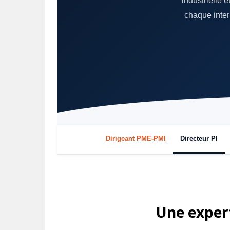
industrielle 
chaque interl
Dirigeant PME‑PMI
Directeur PI
Une expert