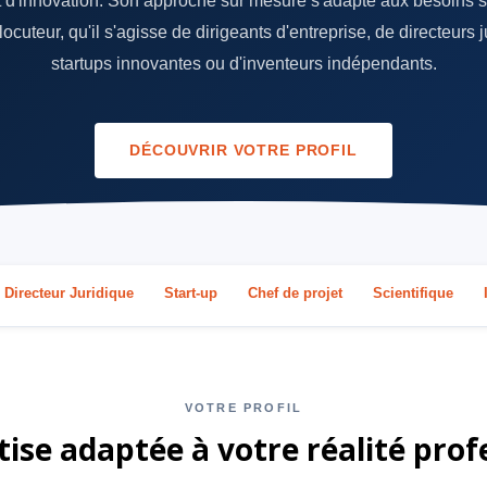
et d'innovation. Son approche sur mesure s'adapte aux besoins 
ocuteur, qu'il s'agisse de dirigeants d'entreprise, de directeurs 
startups innovantes ou d'inventeurs indépendants.
DÉCOUVRIR VOTRE PROFIL
Directeur Juridique
Start‑up
Chef de projet
Scientifique
VOTRE PROFIL
ise adaptée à votre réalité prof