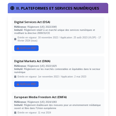
II. PLATEFORMES ET SERVICES NUMÉRIQUES
Digital Services Act (DSA)
Référence:
Règlement (UE) 2022/2065
Intitulé:
Règlement relatif à un marché unique des services numériques et
modifiant la directive 2000/31/CE
Entrée en vigueur: 16 novembre 2022 / Application: 25 août 2023 (VLOP) - 17
février 2024 (tous)
EUR-Lex PDF
Digital Markets Act (DMA)
Référence:
Règlement (UE) 2022/1925
Intitulé:
Règlement sur les marchés contestables et équitables dans le secteur
numérique
Entrée en vigueur: 1er novembre 2022 / Application: 2 mai 2023
EUR-Lex PDF
European Media Freedom Act (EMFA)
Référence:
Règlement (UE) 2024/1083
Intitulé:
Règlement établissant des mesures pour un environnement médiatique
ouvert et libre dans l'Union européenne
Entrée en vigueur: 11 mai 2024