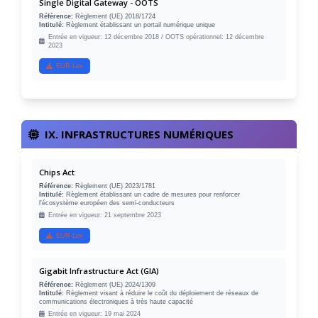
Single Digital Gateway - OOTS
Référence:
Règlement (UE) 2018/1724
Intitulé:
Règlement établissant un portail numérique unique
Entrée en vigueur: 12 décembre 2018 / OOTS opérationnel: 12 décembre
2023
EUR-Lex
IX. INFRASTRUCTURES NUMÉRIQUES
Chips Act
Référence:
Règlement (UE) 2023/1781
Intitulé:
Règlement établissant un cadre de mesures pour renforcer
l'écosystème européen des semi-conducteurs
Entrée en vigueur: 21 septembre 2023
EUR-Lex
Gigabit Infrastructure Act (GIA)
Référence:
Règlement (UE) 2024/1309
Intitulé:
Règlement visant à réduire le coût du déploiement de réseaux de
communications électroniques à très haute capacité
Entrée en vigueur: 19 mai 2024