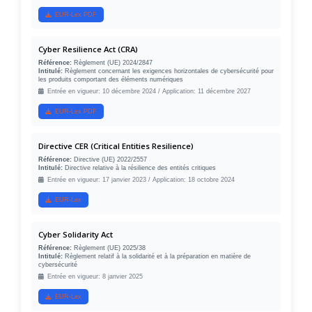
EUR-Lex PDF
Cyber Resilience Act (CRA)
Référence:
Règlement (UE) 2024/2847
Intitulé:
Règlement concernant les exigences horizontales de cybersécurité pour
les produits comportant des éléments numériques
Entrée en vigueur: 10 décembre 2024 / Application: 11 décembre 2027
EUR-Lex PDF
Directive CER (Critical Entities Resilience)
Référence:
Directive (UE) 2022/2557
Intitulé:
Directive relative à la résilience des entités critiques
Entrée en vigueur: 17 janvier 2023 / Application: 18 octobre 2024
EUR-Lex
Cyber Solidarity Act
Référence:
Règlement (UE) 2025/38
Intitulé:
Règlement relatif à la solidarité et à la préparation en matière de
cybersécurité
Entrée en vigueur: 8 janvier 2025
EUR-Lex