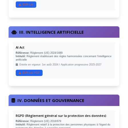
EUR-Lex
III. INTELLIGENCE ARTIFICIELLE
AI Act
Référence:
Règlement (UE) 2024/1689
Intitulé:
Règlement établissant des règles harmonisées concernant l'intelligence
artificielle
Entrée en vigueur: 1er août 2024 / Application progressive 2025-2027
EUR-Lex PDF
IV. DONNÉES ET GOUVERNANCE
RGPD (Règlement général sur la protection des données)
Référence:
Règlement (UE) 2016/679
Intitulé:
Règlement relatif à la protection des personnes physiques à l'égard du