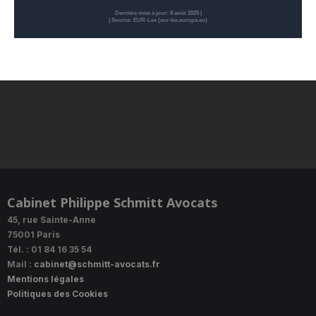
Dernière mise à jour: 8 août 2025 |
| Source: EUR-Lex (eur-lex.europa.eu)
Cabinet Philippe Schmitt Avocats
45, rue Sainte-Anne
75001 Paris
Tél. : 01 84 16 35 54
Mail :
cabinet@schmitt-avocats.fr
Mentions légales
Politiques des Cookies