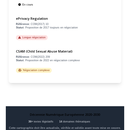
En cours
ePrivacy Regulation
Référence:
COM(2017) 10
Statut:
Proposition de 2017 toujours en négociation
Longue négociation
CSAM (Child Sexual Abuse Material)
Référence:
COM(2022) 209
Statut:
Proposition de 2022 en négociation complexe
Négociation complexe
Décennie Numérique Européenne 2020-2030
36+
textes législatifs
14
domaines thématiques
Cette cartographie doit être actualisée, vérifiée et validée avant toute mise en oeuvre.