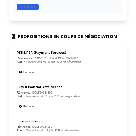
EUR-Lex
PROPOSITIONS EN COURS DE NÉGOCIATION
PSD3/PSR (Payment Services)
Références:
COM(2023) 366 et COM(2023) 367
Statut:
Propositions du 28 juin 2023 en négociation
En cours
FIDA (Financial Data Access)
Référence:
COM(2023) 360
Statut:
Proposition du 28 juin 2023 en négociation
En cours
Euro numérique
Référence:
COM(2023) 369
Statut:
Proposition du 28 juin 2023 en discussion