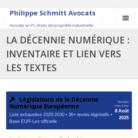
Philippe Schmitt Avocats
Avocats en PI, droits de propriété industrielle
45, rue Saint-Anne, 75001 Paris, +33 (0)1 84 16
LA DÉCENNIE NUMÉRIQUE :
35 54
INVENTAIRE ET LIEN VERS
Contact
LES TEXTES
Le fondateur
Publications
Actualité
Législations de la Décennie
Dernière
Numérique Européenne
mise à jour
8 Août
Liste exhaustive 2020-2030 • 36+ textes législatifs •
2025
Base EUR-Lex officielle