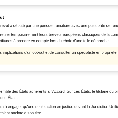
out
 Brevet a débuté par une période transitoire avec une possibilité de re
e retirer temporairement leurs brevets européens classiques de la com
ertitudes à prendre en compte lors du choix d'une telle démarche.
mplications d'un opt-out et de consulter un spécialiste en propriété 
nsemble des États adhérents à l'Accord. Sur ces États, le titulaire du 
 ces États.
ura à engager qu'une seule action en justice devant la Juridiction Unifi
taient atteinte à son titre.