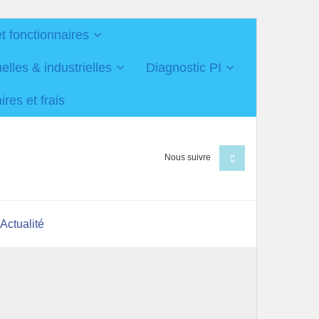
et fonctionnaires
les & industrielles
Diagnostic PI
res et frais
Nous suivre
Actualité