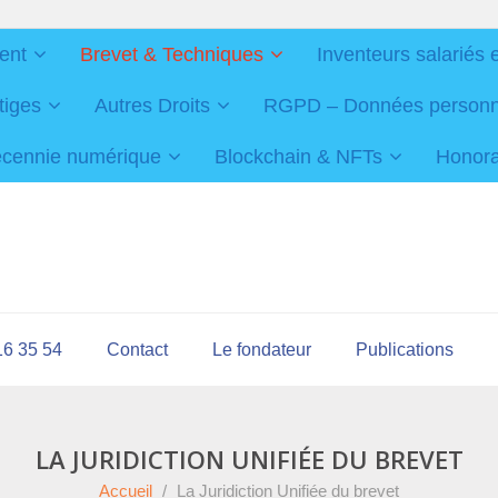
ent
Brevet & Techniques
Inventeurs salariés 
tiges
Autres Droits
RGPD – Données personnel
cennie numérique
Blockchain & NFTs
Honorai
16 35 54
Contact
Le fondateur
Publications
LA JURIDICTION UNIFIÉE DU BREVET
Accueil
/
La Juridiction Unifiée du brevet