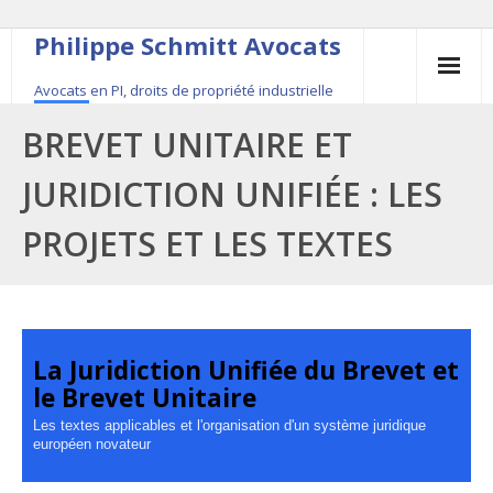
Philippe Schmitt Avocats
Avocats en PI, droits de propriété industrielle
45, rue Saint-Anne, 75001 Paris, +33 (0)1 84 16 35
BREVET UNITAIRE ET
54
JURIDICTION UNIFIÉE : LES
Contact
PROJETS ET LES TEXTES
Le fondateur
Publications
Actualité
La Juridiction Unifiée du Brevet et
le Brevet Unitaire
Les textes applicables et l'organisation d'un système juridique
européen novateur