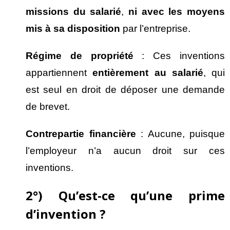
missions du salari
é
,
ni avec les moyens
mis
à sa disposition
par l’entreprise.
R
égime de propri
ét
é
: Ces inventions
appartiennent
enti
èrement au salari
é
, qui
est seul en droit de déposer une demande
de brevet.
Contrepartie financi
ère
: Aucune, puisque
l’employeur n’a aucun droit sur ces
inventions.
2°) Qu’est-ce qu’une prime
d’invention ?