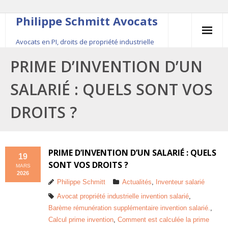
Philippe Schmitt Avocats
Avocats en PI, droits de propriété industrielle
45, rue Saint-Anne, 75001 Paris, +33 (0)1 84 16 35
PRIME D’INVENTION D’UN
54
SALARIÉ : QUELS SONT VOS
Contact
DROITS ?
Le fondateur
Publications
PRIME D’INVENTION D’UN SALARIÉ : QUELS
19
SONT VOS DROITS ?
MARS
Actualité
2026
Philippe Schmitt
Actualités
,
Inventeur salarié
Avocat propriété industrielle invention salarié
,
Barème rémunération supplémentaire invention salarié.
,
Calcul prime invention
,
Comment est calculée la prime