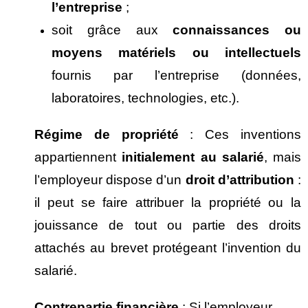
l’entreprise
;
soit grâce aux
connaissances ou
moyens mat
ériels ou intellectuels
fournis par l’entreprise (données,
laboratoires, technologies, etc.).
R
égime de propri
ét
é
: Ces inventions
appartiennent
initialement au salari
é
, mais
l’employeur dispose d’un
droit d’attribution
:
il peut se faire attribuer la propriété ou la
jouissance de tout ou partie des droits
attachés au brevet protégeant l’invention du
salarié.
Contrepartie financi
ère
: Si l’employeur