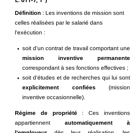
D
éfinition
: Les inventions de mission sont
celles réalisées par le salarié dans
l’exécution :
soit d’un contrat de travail comportant une
mission inventive permanente
correspondant à ses fonctions effectives ;
soit d’études et de recherches qui lui sont
explicitement confi
ées
(mission
inventive occasionnelle).
R
égime de propri
ét
é
: Ces inventions
appartiennent
automatiquement
à
l’employeur
dès leur réalisation, les