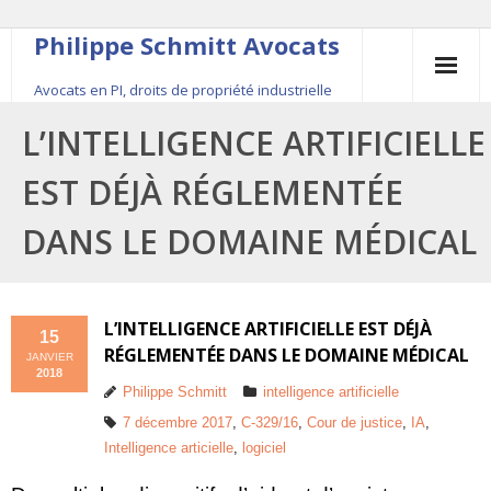
Philippe Schmitt Avocats
Avocats en PI, droits de propriété industrielle
45, rue Saint-Anne, 75001 Paris, +33 (0)1 84 16 35
L’INTELLIGENCE ARTIFICIELLE
54
EST DÉJÀ RÉGLEMENTÉE
Contact
DANS LE DOMAINE MÉDICAL
Le fondateur
Publications
L’INTELLIGENCE ARTIFICIELLE EST DÉJÀ
15
RÉGLEMENTÉE DANS LE DOMAINE MÉDICAL
JANVIER
Actualité
2018
Philippe Schmitt
intelligence artificielle
7 décembre 2017
,
C-329/16
,
Cour de justice
,
IA
,
Intelligence articielle
,
logiciel