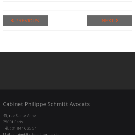
PREVIOUS
NEXT
Cabinet Philippe Schmitt Avocats
45, rue Sainte-Anne
75001 Paris
Tél. : 01 84 16 35 54
Mail :
cabinet@schmitt-avocats.fr