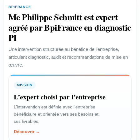
efficace des enjeux de propriété
BPIFRANCE
industrielle.
Me Philippe Schmitt est expert
Voir le profil →
agréé par BpiFrance en diagnostic
PI
PROFIL
Une intervention structurée au bénéfice de l’entreprise,
articulant diagnostic, audit et recommandations de mise en
Start-up
œuvre.
Vérifier la faisabilité juridique et
protéger un projet innovant.
MISSION
Voir le profil →
L’expert choisi par l’entreprise
L’intervention est définie avec l’entreprise
bénéficiaire et orientée vers ses besoins et
PROFIL
ses livrables.
Chef de projet
Découvrir →
Encadrer les enjeux juridiques