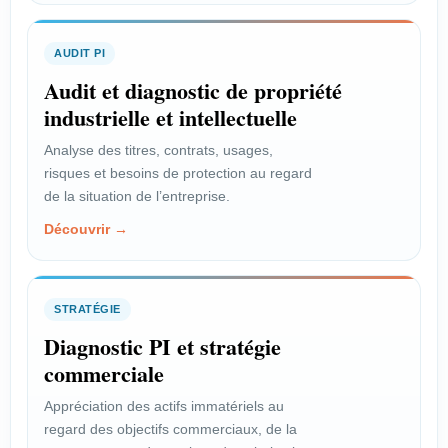
d’un projet technique ou
commercial.
AUDIT PI
Voir le profil →
Audit et diagnostic de propriété
industrielle et intellectuelle
Analyse des titres, contrats, usages,
PROFIL
risques et besoins de protection au regard
Scientifique
de la situation de l’entreprise.
Découvrir →
Valoriser l’innovation issue de la
recherche publique.
Voir le profil →
STRATÉGIE
Diagnostic PI et stratégie
commerciale
PROFIL
Inventeur salarié
Appréciation des actifs immatériels au
regard des objectifs commerciaux, de la
Faire reconnaître vos droits et