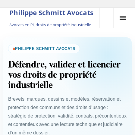
Philippe Schmitt Avocats
Avocats en PI, droits de propriété industrielle
45, rue Saint-Anne, 75001 Paris, +33 (0)1 84 16 35
54
PHILIPPE SCHMITT AVOCATS
Contact
Défendre, valider et licencier
vos droits de propriété
Le fondateur
industrielle
Publications
Brevets, marques, dessins et modèles, réservation et
Actualité
protection des communs et des droits d’usage :
stratégie de protection, validité, contrats, précontentieux
et contentieux avec une lecture technique et judiciaire
d’un même dossier.