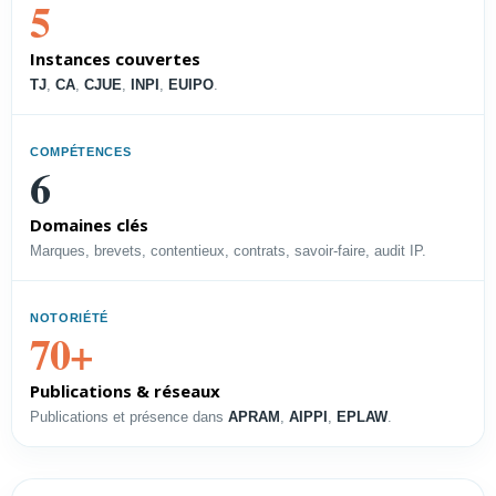
5
vos droits et soutenir la
croissance.
Instances couvertes
Voir le profil →
TJ
,
CA
,
CJUE
,
INPI
,
EUIPO
.
COMPÉTENCES
PROFIL
6
Directeur PI
Domaines clés
Piloter les droits, l’accès à la
Marques, brevets, contentieux, contrats, savoir-faire, audit IP.
technologie et les contentieux.
Voir le profil →
NOTORIÉTÉ
70+
Publications & réseaux
PROFIL
Publications et présence dans
APRAM
,
AIPPI
,
EPLAW
.
Directeur Juridique
Structurer une délégation