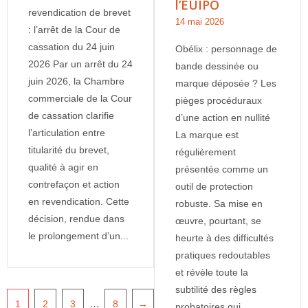
l’EUIPO
revendication de brevet
14 mai 2026
: l’arrêt de la Cour de
cassation du 24 juin
Obélix : personnage de
2026 Par un arrêt du 24
bande dessinée ou
juin 2026, la Chambre
marque déposée ? Les
commerciale de la Cour
pièges procéduraux
de cassation clarifie
d’une action en nullité
l’articulation entre
La marque est
titularité du brevet,
régulièrement
qualité à agir en
présentée comme un
contrefaçon et action
outil de protection
en revendication. Cette
robuste. Sa mise en
décision, rendue dans
œuvre, pourtant, se
le prolongement d’un...
heurte à des difficultés
pratiques redoutables
et révèle toute la
subtilité des règles
…
1
2
3
8
→
probatoires qui