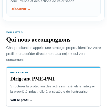
concurrence et des actions de valorisation.
négocier une rémunération
Découvrir →
équitable.
Voir le profil →
VOUS ÊTES
Qui nous accompagnons
PROFIL
Créateur-Inventeur
Chaque situation appelle une stratégie propre. Identifiez votre
profil pour accéder directement aux enjeux qui vous
Choisir la bonne protection et
concernent.
organiser les actions utiles.
Voir le profil →
ENTREPRISE
Dirigeant PME-PMI
Structurer la protection des actifs immatériels et intégrer
Dirigeant PME-PMI
la propriété industrielle à la stratégie de l’entreprise.
Voir le profil →
Accéder à la page “Vous êtes” →