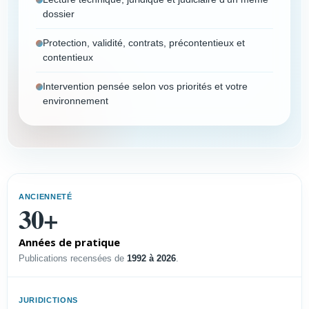
dossier
Protection, validité, contrats, précontentieux et
contentieux
Intervention pensée selon vos priorités et votre
environnement
Vous êtes
Choisissez votre profil pour afficher un résumé
ANCIENNETÉ
immédiat et accéder à la page dédiée.
30+
Années de pratique
PROFIL
Publications recensées de
1992 à 2026
.
Dirigeant PME-PMI
Sécuriser l’innovation, défendre
JURIDICTIONS