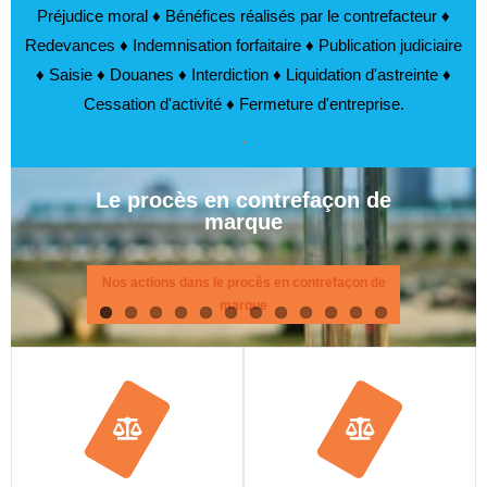
Préjudice moral ♦ Bénéfices réalisés par le contrefacteur ♦
Redevances ♦ Indemnisation forfaitaire ♦ Publication judiciaire
♦ Saisie ♦ Douanes ♦ Interdiction ♦ Liquidation d'astreinte ♦
Cessation d'activité ♦ Fermeture d'entreprise.
.
Le procès en contrefaçon de
marque
Nos actions dans le procès en contrefaçon de
marque