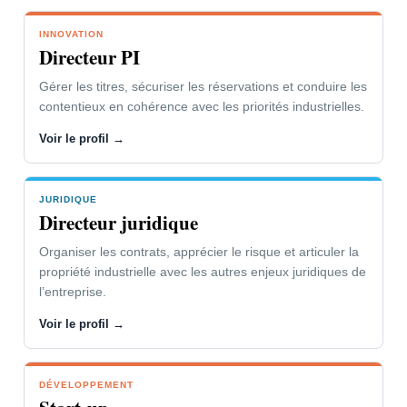
INNOVATION
VOTRE PROBLÉMATIQUE
Directeur PI
L’innovation soutient vos parts de
Gérer les titres, sécuriser les réservations et conduire les
marché et la dynamique de l’entreprise.
contentieux en cohérence avec les priorités industrielles.
Vous devez faire respecter vos droits ou
Voir le profil →
combattre ceux de vos concurrents.
JURIDIQUE
NOTRE CONCOURS
Directeur juridique
Gestion des contentieux adaptée à
Organiser les contrats, apprécier le risque et articuler la
votre organisation et à vos
propriété industrielle avec les autres enjeux juridiques de
interlocuteurs.
l’entreprise.
Outils de suivi, d’alerte et de mise en
Voir le profil →
œuvre des stratégies.
DÉVELOPPEMENT