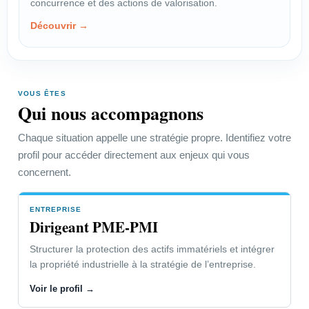
concurrence et des actions de valorisation.
négocier une rémunération
Découvrir →
équitable.
Voir le profil →
VOUS ÊTES
Qui nous accompagnons
PROFIL
Créateur-Inventeur
Chaque situation appelle une stratégie propre. Identifiez votre
profil pour accéder directement aux enjeux qui vous
Choisir la bonne protection et
concernent.
organiser les actions utiles.
Voir le profil →
ENTREPRISE
Dirigeant PME-PMI
Structurer la protection des actifs immatériels et intégrer
Dirigeant PME-PMI
la propriété industrielle à la stratégie de l’entreprise.
Voir le profil →
Accéder à la page “Vous êtes” →