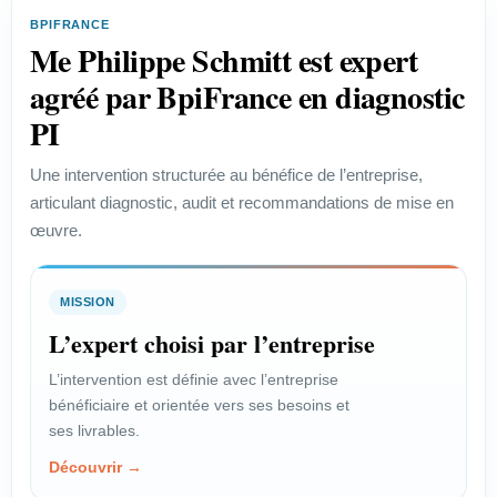
efficace des enjeux de propriété
BPIFRANCE
industrielle.
Me Philippe Schmitt est expert
Voir le profil →
agréé par BpiFrance en diagnostic
PI
PROFIL
Une intervention structurée au bénéfice de l’entreprise,
articulant diagnostic, audit et recommandations de mise en
Start-up
œuvre.
Vérifier la faisabilité juridique et
protéger un projet innovant.
MISSION
Voir le profil →
L’expert choisi par l’entreprise
L’intervention est définie avec l’entreprise
bénéficiaire et orientée vers ses besoins et
PROFIL
ses livrables.
Chef de projet
Découvrir →
Encadrer les enjeux juridiques