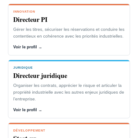
INNOVATION
VOTRE PROBLÉMATIQUE
Directeur PI
L’innovation soutient vos parts de
Gérer les titres, sécuriser les réservations et conduire les
marché et la dynamique de l’entreprise.
contentieux en cohérence avec les priorités industrielles.
Vous devez faire respecter vos droits ou
Voir le profil →
combattre ceux de vos concurrents.
JURIDIQUE
NOTRE CONCOURS
Directeur juridique
Gestion des contentieux adaptée à
Organiser les contrats, apprécier le risque et articuler la
votre organisation et à vos
propriété industrielle avec les autres enjeux juridiques de
interlocuteurs.
l’entreprise.
Outils de suivi, d’alerte et de mise en
Voir le profil →
œuvre des stratégies.
DÉVELOPPEMENT