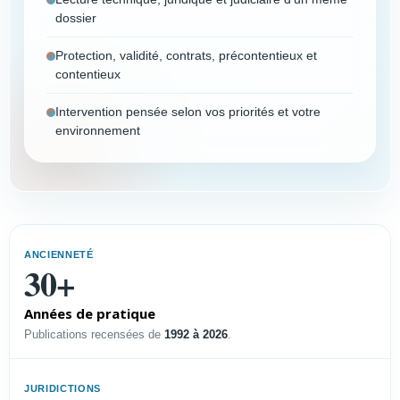
dossier
Protection, validité, contrats, précontentieux et
contentieux
Intervention pensée selon vos priorités et votre
environnement
Vous êtes
Choisissez votre profil pour afficher un résumé
ANCIENNETÉ
immédiat et accéder à la page dédiée.
30+
Années de pratique
PROFIL
Publications recensées de
1992 à 2026
.
Dirigeant PME-PMI
Sécuriser l’innovation, défendre
JURIDICTIONS