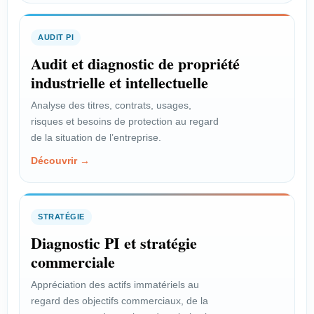
d’un projet technique ou
commercial.
AUDIT PI
Voir le profil →
Audit et diagnostic de propriété
industrielle et intellectuelle
Analyse des titres, contrats, usages,
PROFIL
risques et besoins de protection au regard
Scientifique
de la situation de l’entreprise.
Découvrir →
Valoriser l’innovation issue de la
recherche publique.
Voir le profil →
STRATÉGIE
Diagnostic PI et stratégie
commerciale
PROFIL
Inventeur salarié
Appréciation des actifs immatériels au
regard des objectifs commerciaux, de la
Faire reconnaître vos droits et