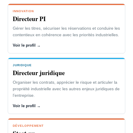
INNOVATION
VOTRE PROBLÉMATIQUE
Directeur PI
L’innovation soutient vos parts de
Gérer les titres, sécuriser les réservations et conduire les
marché et la dynamique de l’entreprise.
contentieux en cohérence avec les priorités industrielles.
Vous devez faire respecter vos droits ou
Voir le profil →
combattre ceux de vos concurrents.
JURIDIQUE
NOTRE CONCOURS
Directeur juridique
Gestion des contentieux adaptée à
Organiser les contrats, apprécier le risque et articuler la
votre organisation et à vos
propriété industrielle avec les autres enjeux juridiques de
interlocuteurs.
l’entreprise.
Outils de suivi, d’alerte et de mise en
Voir le profil →
œuvre des stratégies.
DÉVELOPPEMENT