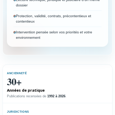
dossier
Protection, validité, contrats, précontentieux et
contentieux
Intervention pensée selon vos priorités et votre
environnement
Vous êtes
Choisissez votre profil pour afficher un résumé
ANCIENNETÉ
immédiat et accéder à la page dédiée.
30+
Années de pratique
PROFIL
Publications recensées de
1992 à 2026
.
Dirigeant PME-PMI
Sécuriser l’innovation, défendre
JURIDICTIONS