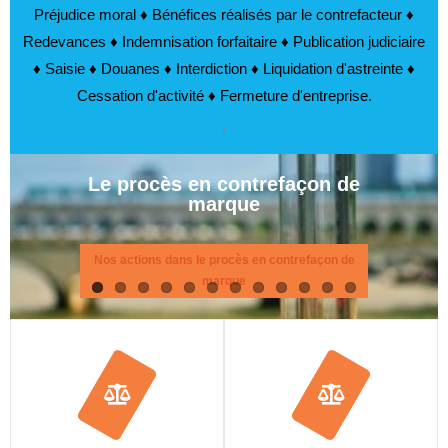
Préjudice moral ♦ Bénéfices réalisés par le contrefacteur ♦
Redevances ♦ Indemnisation forfaitaire ♦ Publication judiciaire
♦ Saisie ♦ Douanes ♦ Interdiction ♦ Liquidation d'astreinte ♦
Cessation d'activité ♦ Fermeture d'entreprise.
.
Le procès en contrefaçon de
marque
Nos actions dans le procès en contrefaçon de
marque