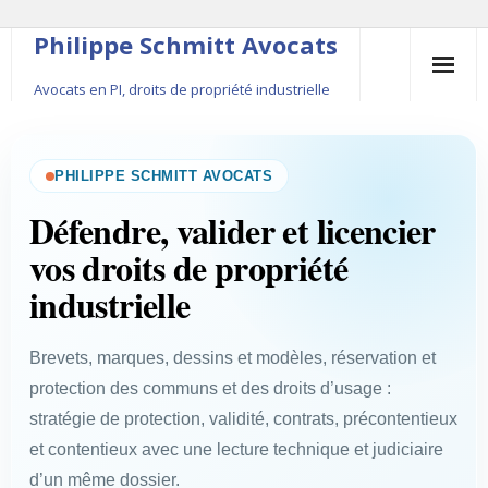
Philippe Schmitt Avocats
Avocats en PI, droits de propriété industrielle
45, rue Saint-Anne, 75001 Paris, +33 (0)1 84 16 35
54
PHILIPPE SCHMITT AVOCATS
Contact
Défendre, valider et licencier
vos droits de propriété
Le fondateur
industrielle
Publications
Brevets, marques, dessins et modèles, réservation et
Actualité
protection des communs et des droits d’usage :
stratégie de protection, validité, contrats, précontentieux
et contentieux avec une lecture technique et judiciaire
d’un même dossier.