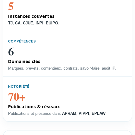
5
vos droits et soutenir la
croissance.
Instances couvertes
Voir le profil →
TJ
,
CA
,
CJUE
,
INPI
,
EUIPO
.
COMPÉTENCES
PROFIL
6
Directeur PI
Domaines clés
Piloter les droits, l’accès à la
Marques, brevets, contentieux, contrats, savoir-faire, audit IP.
technologie et les contentieux.
Voir le profil →
NOTORIÉTÉ
70+
Publications & réseaux
PROFIL
Publications et présence dans
APRAM
,
AIPPI
,
EPLAW
.
Directeur Juridique
Structurer une délégation