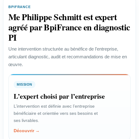
efficace des enjeux de propriété
BPIFRANCE
industrielle.
Me Philippe Schmitt est expert
Voir le profil →
agréé par BpiFrance en diagnostic
PI
PROFIL
Une intervention structurée au bénéfice de l’entreprise,
articulant diagnostic, audit et recommandations de mise en
Start-up
œuvre.
Vérifier la faisabilité juridique et
protéger un projet innovant.
MISSION
Voir le profil →
L’expert choisi par l’entreprise
L’intervention est définie avec l’entreprise
bénéficiaire et orientée vers ses besoins et
PROFIL
ses livrables.
Chef de projet
Découvrir →
Encadrer les enjeux juridiques