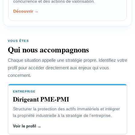
concurrence et des actions de valorisation.
négocier une rémunération
Découvrir →
équitable.
Voir le profil →
VOUS ÊTES
Qui nous accompagnons
PROFIL
Créateur-Inventeur
Chaque situation appelle une stratégie propre. Identifiez votre
profil pour accéder directement aux enjeux qui vous
Choisir la bonne protection et
concernent.
organiser les actions utiles.
Voir le profil →
ENTREPRISE
Dirigeant PME-PMI
Structurer la protection des actifs immatériels et intégrer
Dirigeant PME-PMI
la propriété industrielle à la stratégie de l’entreprise.
Voir le profil →
Accéder à la page “Vous êtes” →