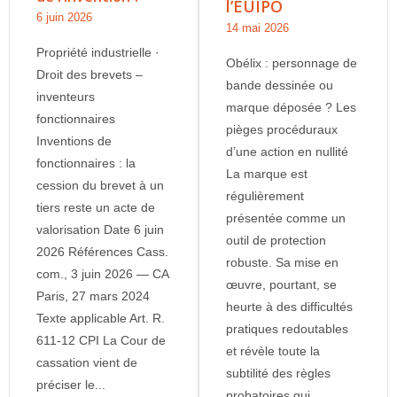
l’EUIPO
6 juin 2026
14 mai 2026
Propriété industrielle ·
Obélix : personnage de
Droit des brevets –
bande dessinée ou
inventeurs
marque déposée ? Les
fonctionnaires
pièges procéduraux
Inventions de
d’une action en nullité
fonctionnaires : la
La marque est
cession du brevet à un
régulièrement
tiers reste un acte de
présentée comme un
valorisation Date 6 juin
outil de protection
2026 Références Cass.
robuste. Sa mise en
com., 3 juin 2026 — CA
œuvre, pourtant, se
Paris, 27 mars 2024
heurte à des difficultés
Texte applicable Art. R.
pratiques redoutables
611-12 CPI La Cour de
et révèle toute la
cassation vient de
subtilité des règles
préciser le...
probatoires qui