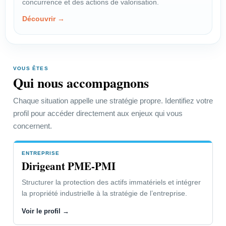
concurrence et des actions de valorisation.
négocier une rémunération
Découvrir →
équitable.
Voir le profil →
VOUS ÊTES
Qui nous accompagnons
PROFIL
Créateur-Inventeur
Chaque situation appelle une stratégie propre. Identifiez votre
profil pour accéder directement aux enjeux qui vous
Choisir la bonne protection et
concernent.
organiser les actions utiles.
Voir le profil →
ENTREPRISE
Dirigeant PME-PMI
Structurer la protection des actifs immatériels et intégrer
Dirigeant PME-PMI
la propriété industrielle à la stratégie de l’entreprise.
Voir le profil →
Accéder à la page “Vous êtes” →