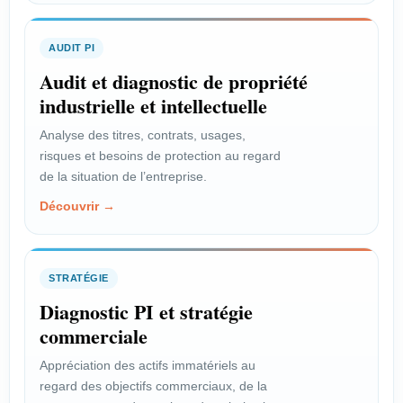
d’un projet technique ou
commercial.
AUDIT PI
Voir le profil →
Audit et diagnostic de propriété
industrielle et intellectuelle
Analyse des titres, contrats, usages,
PROFIL
risques et besoins de protection au regard
Scientifique
de la situation de l’entreprise.
Découvrir →
Valoriser l’innovation issue de la
recherche publique.
Voir le profil →
STRATÉGIE
Diagnostic PI et stratégie
commerciale
PROFIL
Inventeur salarié
Appréciation des actifs immatériels au
regard des objectifs commerciaux, de la
Faire reconnaître vos droits et