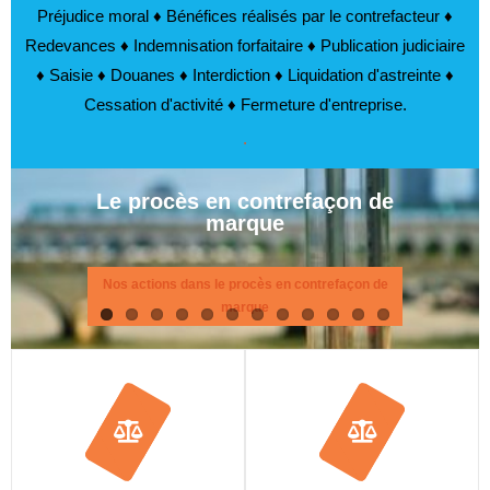
Préjudice moral ♦ Bénéfices réalisés par le contrefacteur ♦
Redevances ♦ Indemnisation forfaitaire ♦ Publication judiciaire
♦ Saisie ♦ Douanes ♦ Interdiction ♦ Liquidation d'astreinte ♦
Cessation d'activité ♦ Fermeture d'entreprise.
.
Le procès en contrefaçon de
marque
Nos actions dans le procès en contrefaçon de
marque