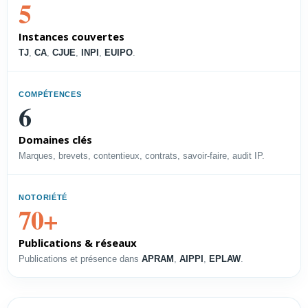
5
vos droits et soutenir la
croissance.
Instances couvertes
Voir le profil →
TJ
,
CA
,
CJUE
,
INPI
,
EUIPO
.
COMPÉTENCES
PROFIL
6
Directeur PI
Domaines clés
Piloter les droits, l’accès à la
Marques, brevets, contentieux, contrats, savoir-faire, audit IP.
technologie et les contentieux.
Voir le profil →
NOTORIÉTÉ
70+
Publications & réseaux
PROFIL
Publications et présence dans
APRAM
,
AIPPI
,
EPLAW
.
Directeur Juridique
Structurer une délégation