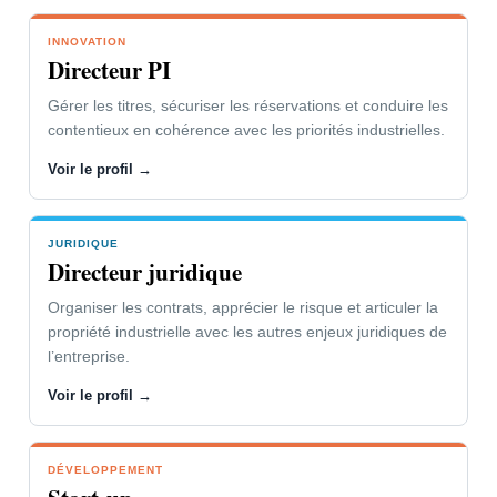
INNOVATION
VOTRE PROBLÉMATIQUE
Directeur PI
L’innovation soutient vos parts de
Gérer les titres, sécuriser les réservations et conduire les
marché et la dynamique de l’entreprise.
contentieux en cohérence avec les priorités industrielles.
Vous devez faire respecter vos droits ou
Voir le profil →
combattre ceux de vos concurrents.
JURIDIQUE
NOTRE CONCOURS
Directeur juridique
Gestion des contentieux adaptée à
Organiser les contrats, apprécier le risque et articuler la
votre organisation et à vos
propriété industrielle avec les autres enjeux juridiques de
interlocuteurs.
l’entreprise.
Outils de suivi, d’alerte et de mise en
Voir le profil →
œuvre des stratégies.
DÉVELOPPEMENT