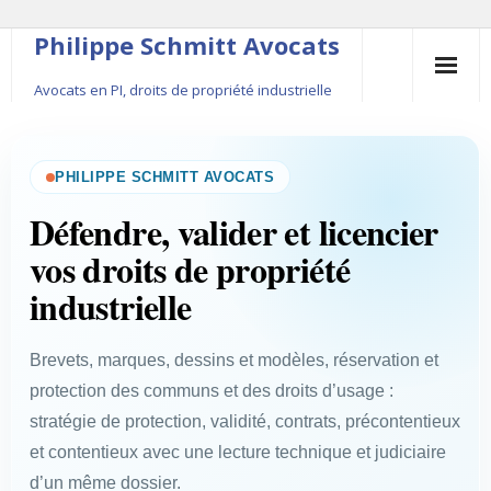
Philippe Schmitt Avocats
Avocats en PI, droits de propriété industrielle
45, rue Saint-Anne, 75001 Paris, +33 (0)1 84 16 35
54
PHILIPPE SCHMITT AVOCATS
Contact
Défendre, valider et licencier
vos droits de propriété
Le fondateur
industrielle
Publications
Brevets, marques, dessins et modèles, réservation et
Actualité
protection des communs et des droits d’usage :
stratégie de protection, validité, contrats, précontentieux
et contentieux avec une lecture technique et judiciaire
d’un même dossier.