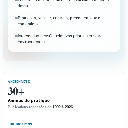
dossier
Protection, validité, contrats, précontentieux et
contentieux
Intervention pensée selon vos priorités et votre
environnement
Vous êtes
Choisissez votre profil pour afficher un résumé
ANCIENNETÉ
immédiat et accéder à la page dédiée.
30+
Années de pratique
PROFIL
Publications recensées de
1992 à 2026
.
Dirigeant PME-PMI
Sécuriser l’innovation, défendre
JURIDICTIONS