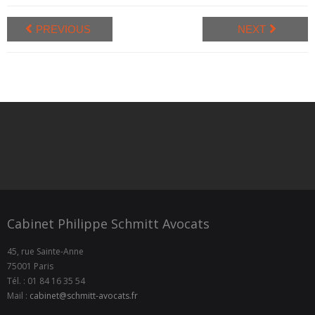
PREVIOUS
NEXT
Cabinet Philippe Schmitt Avocats
45, rue Sainte-Anne
75001 Paris
Tél. : 01 84 16 35 54
Mail :
cabinet@schmitt-avocats.fr