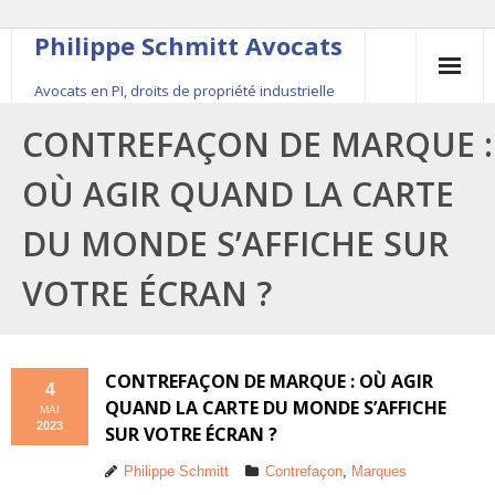
Philippe Schmitt Avocats
Avocats en PI, droits de propriété industrielle
45, rue Saint-Anne, 75001 Paris, +33 (0)1 84 16 35
CONTREFAÇON DE MARQUE :
54
OÙ AGIR QUAND LA CARTE
Contact
DU MONDE S’AFFICHE SUR
Le fondateur
VOTRE ÉCRAN ?
Publications
Actualité
CONTREFAÇON DE MARQUE : OÙ AGIR
4
QUAND LA CARTE DU MONDE S’AFFICHE
MAI
2023
SUR VOTRE ÉCRAN ?
Philippe Schmitt
Contrefaçon
,
Marques