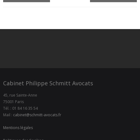
Cabinet Philippe Schmitt Avocats
45, rue Sainte-Anne
75001 Paris
Tél. : 01 84 16 35 54
Mail :
cabinet@schmitt-avocats.fr
Mentions légales