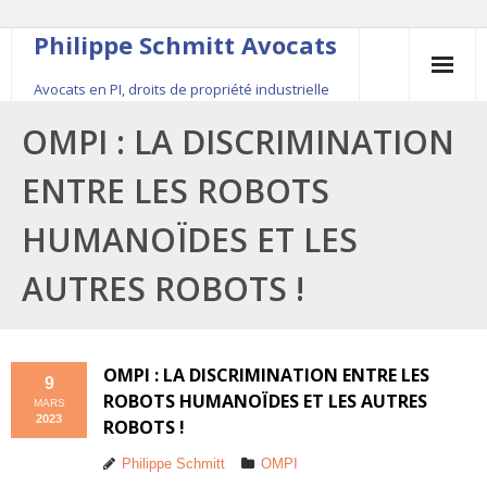
Philippe Schmitt Avocats
Avocats en PI, droits de propriété industrielle
45, rue Saint-Anne, 75001 Paris, +33 (0)1 84 16 35
OMPI : LA DISCRIMINATION
54
ENTRE LES ROBOTS
Contact
HUMANOÏDES ET LES
Le fondateur
AUTRES ROBOTS !
Publications
Actualité
OMPI : LA DISCRIMINATION ENTRE LES
9
ROBOTS HUMANOÏDES ET LES AUTRES
MARS
2023
ROBOTS !
Philippe Schmitt
OMPI