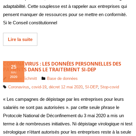
adaptabilité. Cette souplesse est à rappeler aux entreprises qui
pensent manquer de ressources pour se mettre en conformité.
Si le Conseil constitutionnel
Lire la suite
CORONAVIRUS : LES DONNÉES PERSONNELLES DES
25
PATIENTS DANS LE TRAITEMENT SI-DEP
MAI
2020
Philippe Schmitt
Base de données
Coronavirus
,
covid-19
,
décret 12 mai 2020
,
SI-DEP
,
Stop-covid
« Les campagnes de dépistage par les entreprises pour leurs
salariés ne sont pas autorisées ». par cette seule phrase le
Protocole National de Déconfinement du 3 mai 2020 a mis un
terme à de nombreuses initiatives. Ni dépistage virologique ni test
sérologique n’étant autorisés pour les entreprises reste à la seule