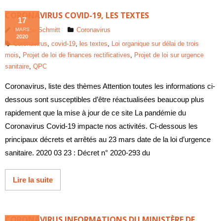
CORONAVIRUS COVID-19, LES TEXTES
17
Philippe Schmitt
Coronavirus
MARS
2020
Coronavirus
,
covid-19
,
les textes
,
Loi organique sur délai de trois
mois
,
Projet de loi de finances rectificatives
,
Projet de loi sur urgence
sanitaire
,
QPC
Coronavirus, liste des thèmes Attention toutes les informations ci-
dessous sont susceptibles d’être réactualisées beaucoup plus
rapidement que la mise à jour de ce site La pandémie du
Coronavirus Covid-19 impacte nos activités. Ci-dessous les
principaux décrets et arrêtés au 23 mars date de la loi d’urgence
sanitaire. 2020 03 23 : Décret n° 2020-293 du
Lire la suite
CORONAVIRUS INFORMATIONS DU MINISTÈRE DE