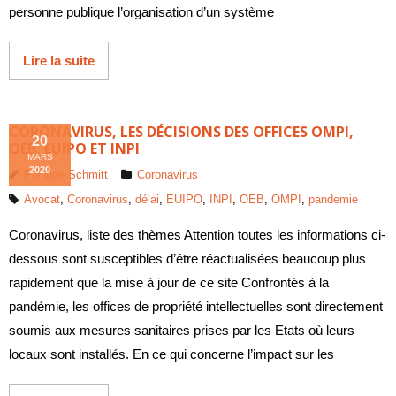
personne publique l’organisation d’un système
Lire la suite
CORONAVIRUS, LES DÉCISIONS DES OFFICES OMPI,
20
OEB, EUIPO ET INPI
MARS
2020
Philippe Schmitt
Coronavirus
Avocat
,
Coronavirus
,
délai
,
EUIPO
,
INPI
,
OEB
,
OMPI
,
pandemie
Coronavirus, liste des thèmes Attention toutes les informations ci-
dessous sont susceptibles d’être réactualisées beaucoup plus
rapidement que la mise à jour de ce site Confrontés à la
pandémie, les offices de propriété intellectuelles sont directement
soumis aux mesures sanitaires prises par les Etats où leurs
locaux sont installés. En ce qui concerne l’impact sur les