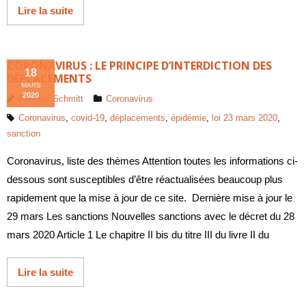
Lire la suite
CORONAVIRUS : LE PRINCIPE D’INTERDICTION DES
18
DÉPLACEMENTS
MARS
2020
Philippe Schmitt
Coronavirus
Coronavirus
,
covid-19
,
déplacements
,
épidémie
,
loi 23 mars 2020
,
sanction
Coronavirus, liste des thèmes Attention toutes les informations ci-
dessous sont susceptibles d’être réactualisées beaucoup plus
rapidement que la mise à jour de ce site. Dernière mise à jour le
29 mars Les sanctions Nouvelles sanctions avec le décret du 28
mars 2020 Article 1 Le chapitre II bis du titre III du livre II du
Lire la suite