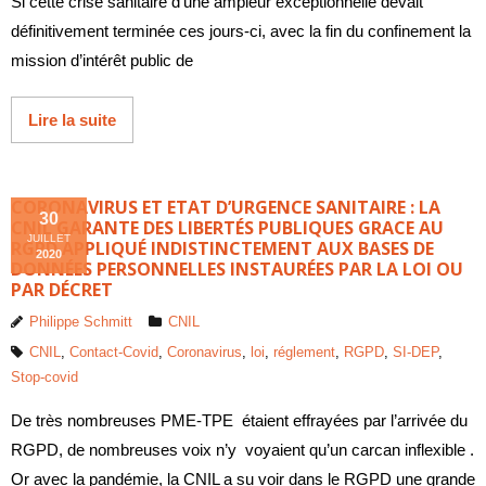
Si cette crise sanitaire d’une ampleur exceptionnelle devait
définitivement terminée ces jours-ci, avec la fin du confinement la
mission d’intérêt public de
Lire la suite
CORONAVIRUS ET ETAT D’URGENCE SANITAIRE : LA
30
CNIL GARANTE DES LIBERTÉS PUBLIQUES GRACE AU
JUILLET
RGPD APPLIQUÉ INDISTINCTEMENT AUX BASES DE
2020
DONNÉES PERSONNELLES INSTAURÉES PAR LA LOI OU
PAR DÉCRET
Philippe Schmitt
CNIL
CNIL
,
Contact-Covid
,
Coronavirus
,
loi
,
réglement
,
RGPD
,
SI-DEP
,
Stop-covid
De très nombreuses PME-TPE étaient effrayées par l’arrivée du
RGPD, de nombreuses voix n’y voyaient qu’un carcan inflexible .
Or avec la pandémie, la CNIL a su voir dans le RGPD une grande