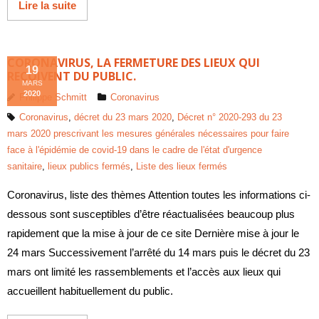
Lire la suite
CORONAVIRUS, LA FERMETURE DES LIEUX QUI
19
REÇOIVENT DU PUBLIC.
MARS
2020
Philippe Schmitt
Coronavirus
Coronavirus
,
décret du 23 mars 2020
,
Décret n° 2020-293 du 23
mars 2020 prescrivant les mesures générales nécessaires pour faire
face à l'épidémie de covid-19 dans le cadre de l'état d'urgence
sanitaire
,
lieux publics fermés
,
Liste des lieux fermés
Coronavirus, liste des thèmes Attention toutes les informations ci-
dessous sont susceptibles d’être réactualisées beaucoup plus
rapidement que la mise à jour de ce site Dernière mise à jour le
24 mars Successivement l’arrêté du 14 mars puis le décret du 23
mars ont limité les rassemblements et l’accès aux lieux qui
accueillent habituellement du public.