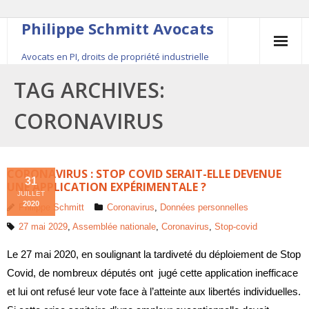
Philippe Schmitt Avocats
Avocats en PI, droits de propriété industrielle
45, rue Saint-Anne, 75001 Paris, +33 (0)1 84 16 35
TAG ARCHIVES:
54
CORONAVIRUS
Contact
Le fondateur
CORONAVIRUS : STOP COVID SERAIT-ELLE DEVENUE
31
UNE APPLICATION EXPÉRIMENTALE ?
JUILLET
Publications
2020
Philippe Schmitt
Coronavirus
,
Données personnelles
27 mai 2029
,
Assemblée nationale
,
Coronavirus
,
Stop-covid
Actualité
Le 27 mai 2020, en soulignant la tardiveté du déploiement de Stop
Covid, de nombreux députés ont jugé cette application inefficace
et lui ont refusé leur vote face à l’atteinte aux libertés individuelles.