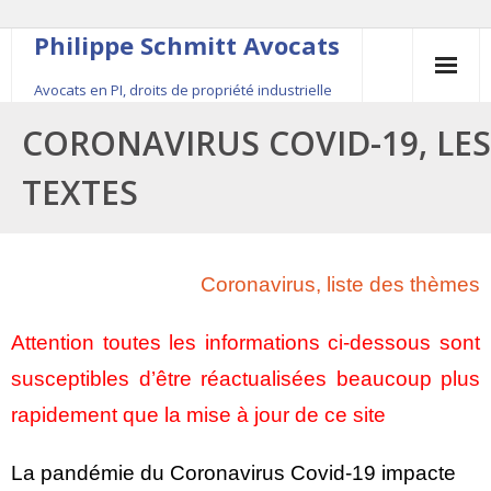
Philippe Schmitt Avocats
Avocats en PI, droits de propriété industrielle
45, rue Saint-Anne, 75001 Paris, +33 (0)1 84 16 35
CORONAVIRUS COVID-19, LES
54
TEXTES
Contact
Le fondateur
Coronavirus, liste des thèmes
Publications
Attention toutes les informations ci-dessous sont
Actualité
susceptibles d’être réactualisées beaucoup plus
rapidement que la mise à jour de ce site
La pandémie du Coronavirus Covid-19 impacte