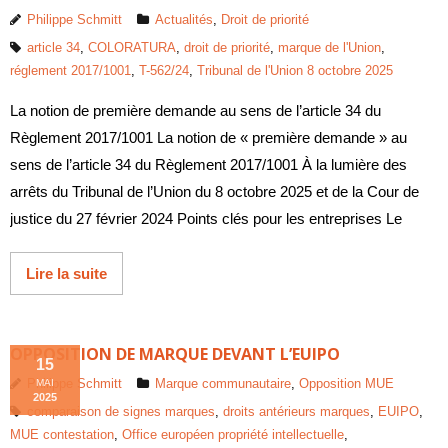
Philippe Schmitt
Actualités
,
Droit de priorité
article 34
,
COLORATURA
,
droit de priorité
,
marque de l'Union
,
réglement 2017/1001
,
T-562/24
,
Tribunal de l'Union 8 octobre 2025
La notion de première demande au sens de l’article 34 du
Règlement 2017/1001 La notion de « première demande » au
sens de l’article 34 du Règlement 2017/1001 À la lumière des
arrêts du Tribunal de l’Union du 8 octobre 2025 et de la Cour de
justice du 27 février 2024 Points clés pour les entreprises Le
Lire la suite
OPPOSITION DE MARQUE DEVANT L’EUIPO
15
Philippe Schmitt
Marque communautaire
,
Opposition MUE
MAI
2025
comparaison de signes marques
,
droits antérieurs marques
,
EUIPO
,
MUE contestation
,
Office européen propriété intellectuelle
,