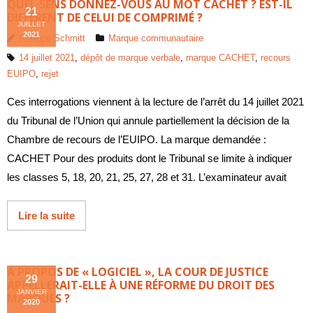
QUEL SENS DONNEZ-VOUS AU MOT CACHET ? EST-IL
21
DIFFÉRENT DE CELUI DE COMPRIMÉ ?
JUILLET
2021
Philippe Schmitt
Marque communautaire
14 juillet 2021
,
dépôt de marque verbale
,
marque CACHET
,
recours
EUIPO
,
rejet
Ces interrogations viennent à la lecture de l’arrêt du 14 juillet 2021
du Tribunal de l’Union qui annule partiellement la décision de la
Chambre de recours de l’EUIPO. La marque demandée :
CACHET Pour des produits dont le Tribunal se limite à indiquer
les classes 5, 18, 20, 21, 25, 27, 28 et 31. L’examinateur avait
Lire la suite
A PROPOS DE « LOGICIEL », LA COUR DE JUSTICE
29
APPELLERAIT-ELLE À UNE RÉFORME DU DROIT DES
JANVIER
MARQUES ?
2020