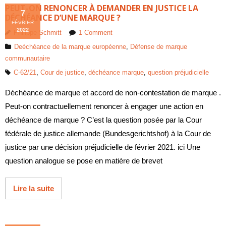
PEUT-ON RENONCER À DEMANDER EN JUSTICE LA
7
DÉCHÉANCE D’UNE MARQUE ?
FÉVRIER
2022
Philippe Schmitt
1
Comment
Deéchéance de la marque européenne
,
Défense de marque
communautaire
C-62/21
,
Cour de justice
,
déchéance marque
,
question préjudicielle
Déchéance de marque et accord de non-contestation de marque .
Peut-on contractuellement renoncer à engager une action en
déchéance de marque ? C’est la question posée par la Cour
fédérale de justice allemande (Bundesgerichtshof) à la Cour de
justice par une décision préjudicielle de février 2021. ici Une
question analogue se pose en matière de brevet
Lire la suite