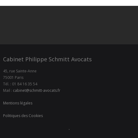
Cabinet Philippe Schmitt Avocats
45, rue Sainte-Anne
75001 Paris
Tél. : 01 84 16 35 54
Mail :
cabinet@schmitt-avocats.fr
Mentions légales
Politiques des Cookies
.