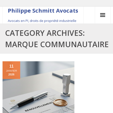
Philippe Schmitt Avocats
Avocats en PI, droits de propriété industrielle
45, rue Saint-Anne, 75001 Paris, +33 (0)1 84 16 35
CATEGORY ARCHIVES:
54
MARQUE COMMUNAUTAIRE
Contact
Le fondateur
11
JANVIER
Publications
2026
Actualité