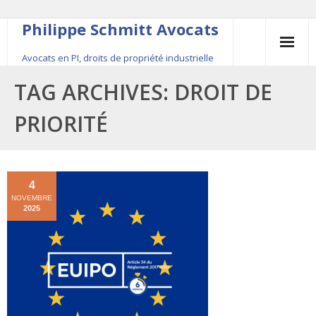
Philippe Schmitt Avocats
Avocats en PI, droits de propriété industrielle
45, rue Saint-Anne, 75001 Paris, +33 (0)1 84 16 35
TAG ARCHIVES:
DROIT DE
54
PRIORITÉ
Contact
Le fondateur
4
NOVEMBRE
Publications
2025
Actualité