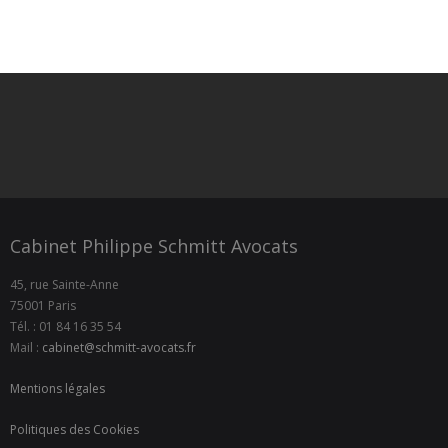
Cabinet Philippe Schmitt Avocats
45, rue Sainte-Anne
75001 Paris
Tél. : 01 84 16 35 54
Mail :
cabinet@schmitt-avocats.fr
Mentions légales
Politiques des Cookies