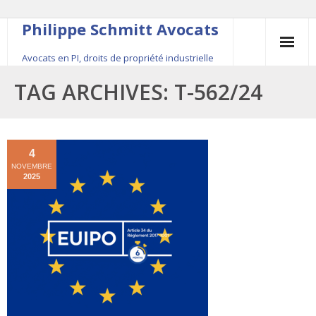
Philippe Schmitt Avocats
Avocats en PI, droits de propriété industrielle
45, rue Saint-Anne, 75001 Paris, +33 (0)1 84 16 35
TAG ARCHIVES:
T-562/24
54
Contact
4
NOVEMBRE
Le fondateur
2025
Publications
Actualité