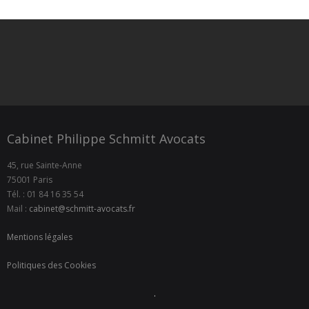
Cabinet Philippe Schmitt Avocats
45, rue Sainte-Anne
75001 Paris
Tél. : 01 84 16 35 54
Mail :
cabinet@schmitt-avocats.fr
Mentions légales
Politiques des Cookies
.