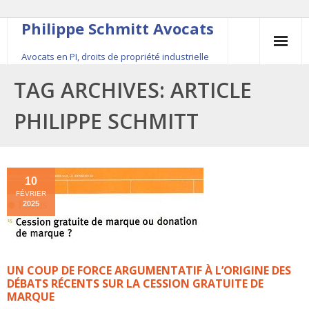
Philippe Schmitt Avocats
Avocats en PI, droits de propriété industrielle
45, rue Saint-Anne, 75001 Paris, +33 (0)1 84 16 35
TAG ARCHIVES:
ARTICLE
54
PHILIPPE SCHMITT
Contact
Le fondateur
10
FÉVRIER
Publications
2025
Actualité
UN COUP DE FORCE ARGUMENTATIF À L’ORIGINE DES
DÉBATS RÉCENTS SUR LA CESSION GRATUITE DE
MARQUE