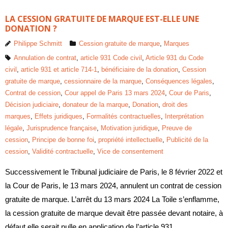
LA CESSION GRATUITE DE MARQUE EST-ELLE UNE
DONATION ?
Philippe Schmitt
Cession gratuite de marque
,
Marques
Annulation de contrat
,
article 931 Code civil
,
Article 931 du Code
civil
,
article 931 et article 714-1
,
bénéficiaire de la donation
,
Cession
gratuite de marque
,
cessionnaire de la marque
,
Conséquences légales
,
Contrat de cession
,
Cour appel de Paris 13 mars 2024
,
Cour de Paris
,
Décision judiciaire
,
donateur de la marque
,
Donation
,
droit des
marques
,
Effets juridiques
,
Formalités contractuelles
,
Interprétation
légale
,
Jurisprudence française
,
Motivation juridique
,
Preuve de
cession
,
Principe de bonne foi
,
propriété intellectuelle
,
Publicité de la
cession
,
Validité contractuelle
,
Vice de consentement
Successivement le Tribunal judiciaire de Paris, le 8 février 2022 et
la Cour de Paris, le 13 mars 2024, annulent un contrat de cession
gratuite de marque. L’arrêt du 13 mars 2024 La Toile s’enflamme,
la cession gratuite de marque devait être passée devant notaire, à
défaut elle serait nulle en application de l’article 931