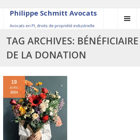
Philippe Schmitt Avocats
Avocats en PI, droits de propriété industrielle
45, rue Saint-Anne, 75001 Paris, +33 (0)1 84 16 35
TAG ARCHIVES:
BÉNÉFICIAIRE
54
DE LA DONATION
Contact
Le fondateur
19
AVRIL
Publications
2024
Actualité