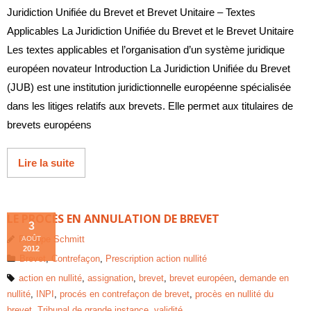
Juridiction Unifiée du Brevet et Brevet Unitaire – Textes
Applicables La Juridiction Unifiée du Brevet et le Brevet Unitaire
Les textes applicables et l’organisation d’un système juridique
européen novateur Introduction La Juridiction Unifiée du Brevet
(JUB) est une institution juridictionnelle européenne spécialisée
dans les litiges relatifs aux brevets. Elle permet aux titulaires de
brevets européens
Lire la suite
LE PROCÈS EN ANNULATION DE BREVET
3
Philippe Schmitt
AOÛT
2012
Brevet
,
Contrefaçon
,
Prescription action nullité
action en nullité
,
assignation
,
brevet
,
brevet européen
,
demande en
nullité
,
INPI
,
procés en contrefaçon de brevet
,
procès en nullité du
brevet
,
Tribunal de grande instance
,
validité