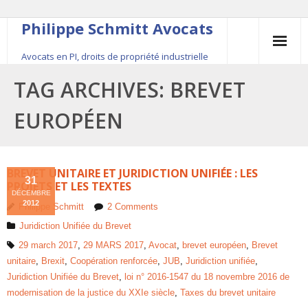
Philippe Schmitt Avocats
Avocats en PI, droits de propriété industrielle
45, rue Saint-Anne, 75001 Paris, +33 (0)1 84 16 35
TAG ARCHIVES:
BREVET
54
EUROPÉEN
Contact
Le fondateur
BREVET UNITAIRE ET JURIDICTION UNIFIÉE : LES
31
PROJETS ET LES TEXTES
DÉCEMBRE
Publications
2012
Philippe Schmitt
2
Comments
Juridiction Unifiée du Brevet
Actualité
29 march 2017
,
29 MARS 2017
,
Avocat
,
brevet européen
,
Brevet
unitaire
,
Brexit
,
Coopération renforcée
,
JUB
,
Juridiction unifiée
,
Juridiction Unifiée du Brevet
,
loi n° 2016-1547 du 18 novembre 2016 de
modernisation de la justice du XXIe siècle
,
Taxes du brevet unitaire