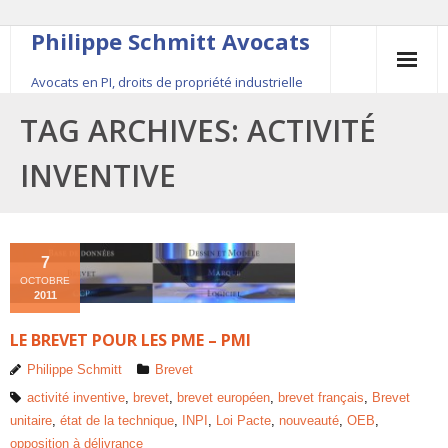
Philippe Schmitt Avocats
Avocats en PI, droits de propriété industrielle
45, rue Saint-Anne, 75001 Paris, +33 (0)1 84 16 35
TAG ARCHIVES:
ACTIVITÉ
54
INVENTIVE
Contact
Le fondateur
7
OCTOBRE
Publications
2011
LE BREVET POUR LES PME – PMI
Actualité
Philippe Schmitt
Brevet
activité inventive
,
brevet
,
brevet européen
,
brevet français
,
Brevet
unitaire
,
état de la technique
,
INPI
,
Loi Pacte
,
nouveauté
,
OEB
,
opposition à délivrance