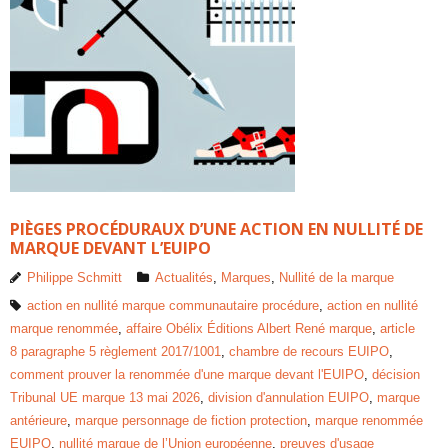
PIÈGES PROCÉDURAUX D’UNE ACTION EN NULLITÉ DE
MARQUE DEVANT L’EUIPO
Philippe Schmitt
Actualités
,
Marques
,
Nullité de la marque
action en nullité marque communautaire procédure
,
action en nullité
marque renommée
,
affaire Obélix Éditions Albert René marque
,
article
8 paragraphe 5 règlement 2017/1001
,
chambre de recours EUIPO
,
comment prouver la renommée d'une marque devant l'EUIPO
,
décision
Tribunal UE marque 13 mai 2026
,
division d'annulation EUIPO
,
marque
antérieure
,
marque personnage de fiction protection
,
marque renommée
EUIPO
,
nullité marque de l’Union européenne
,
preuves d'usage