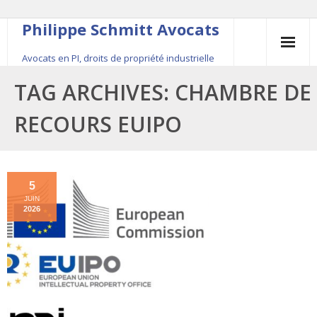
Philippe Schmitt Avocats
Avocats en PI, droits de propriété industrielle
45, rue Saint-Anne, 75001 Paris, +33 (0)1 84 16 35
TAG ARCHIVES:
CHAMBRE DE
54
RECOURS EUIPO
Contact
Le fondateur
5
JUIN
Publications
2026
Actualité