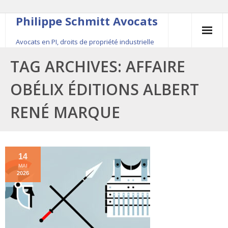
Philippe Schmitt Avocats
Avocats en PI, droits de propriété industrielle
45, rue Saint-Anne, 75001 Paris, +33 (0)1 84 16 35
TAG ARCHIVES:
AFFAIRE
54
OBÉLIX ÉDITIONS ALBERT
Contact
RENÉ MARQUE
Le fondateur
Publications
14
MAI
Actualité
2026