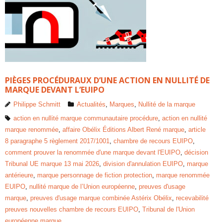
PIÈGES PROCÉDURAUX D’UNE ACTION EN NULLITÉ DE
MARQUE DEVANT L’EUIPO
Philippe Schmitt
Actualités
,
Marques
,
Nullité de la marque
action en nullité marque communautaire procédure
,
action en nullité
marque renommée
,
affaire Obélix Éditions Albert René marque
,
article
8 paragraphe 5 règlement 2017/1001
,
chambre de recours EUIPO
,
comment prouver la renommée d'une marque devant l'EUIPO
,
décision
Tribunal UE marque 13 mai 2026
,
division d'annulation EUIPO
,
marque
antérieure
,
marque personnage de fiction protection
,
marque renommée
EUIPO
,
nullité marque de l’Union européenne
,
preuves d'usage
marque
,
preuves d'usage marque combinée Astérix Obélix
,
recevabilité
preuves nouvelles chambre de recours EUIPO
,
Tribunal de l'Union
européenne marque