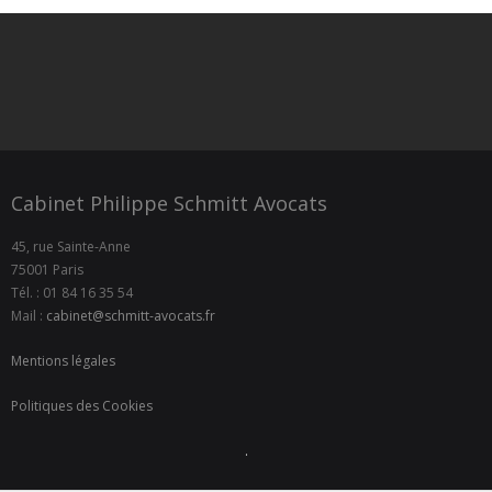
Cabinet Philippe Schmitt Avocats
45, rue Sainte-Anne
75001 Paris
Tél. : 01 84 16 35 54
Mail :
cabinet@schmitt-avocats.fr
Mentions légales
Politiques des Cookies
.