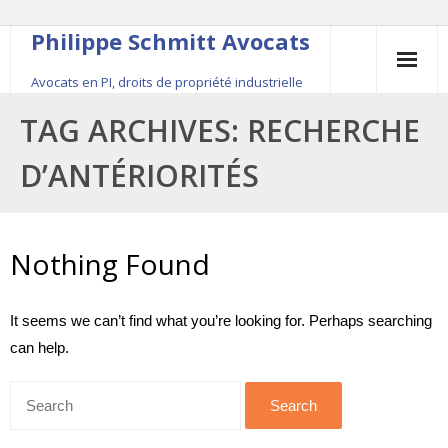
Philippe Schmitt Avocats
Avocats en PI, droits de propriété industrielle
45, rue Saint-Anne, 75001 Paris, +33 (0)1 84 16 35
TAG ARCHIVES:
RECHERCHE
54
D’ANTÉRIORITÉS
Contact
Le fondateur
Nothing Found
Publications
It seems we can’t find what you’re looking for. Perhaps searching
Actualité
can help.