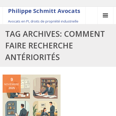
Philippe Schmitt Avocats
Avocats en PI, droits de propriété industrielle
45, rue Saint-Anne, 75001 Paris, +33 (0)1 84 16 35
TAG ARCHIVES:
COMMENT
54
FAIRE RECHERCHE
Contact
ANTÉRIORITÉS
Le fondateur
Publications
9
NOVEMBRE
Actualité
2025