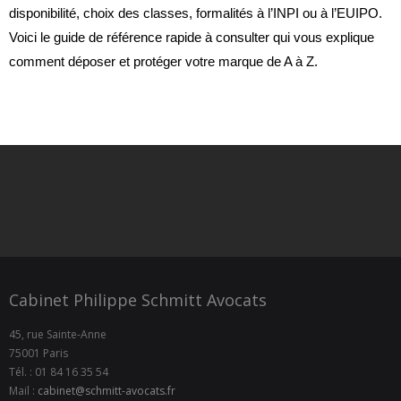
disponibilité, choix des classes, formalités à l’INPI ou à l’EUIPO.
Voici le guide de référence rapide à consulter qui vous explique
comment déposer et protéger votre marque de A à Z.
Cabinet Philippe Schmitt Avocats
45, rue Sainte-Anne
75001 Paris
Tél. : 01 84 16 35 54
Mail :
cabinet@schmitt-avocats.fr