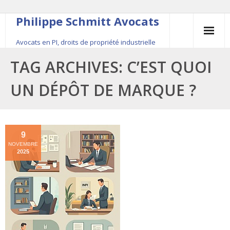
Philippe Schmitt Avocats
Avocats en PI, droits de propriété industrielle
45, rue Saint-Anne, 75001 Paris, +33 (0)1 84 16 35
TAG ARCHIVES:
C’EST QUOI
54
UN DÉPÔT DE MARQUE ?
Contact
Le fondateur
9
NOVEMBRE
Publications
2025
Actualité