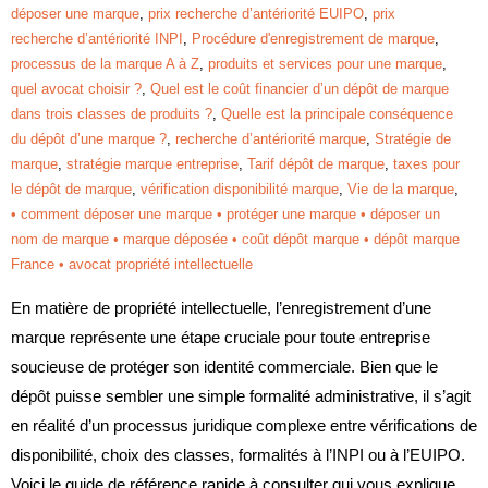
déposer une marque
,
prix recherche d’antériorité EUIPO
,
prix
recherche d’antériorité INPI
,
Procédure d'enregistrement de marque
,
processus de la marque A à Z
,
produits et services pour une marque
,
quel avocat choisir ?
,
Quel est le coût financier d’un dépôt de marque
dans trois classes de produits ?
,
Quelle est la principale conséquence
du dépôt d’une marque ?
,
recherche d’antériorité marque
,
Stratégie de
marque
,
stratégie marque entreprise
,
Tarif dépôt de marque
,
taxes pour
le dépôt de marque
,
vérification disponibilité marque
,
Vie de la marque
,
• comment déposer une marque • protéger une marque • déposer un
nom de marque • marque déposée • coût dépôt marque • dépôt marque
France • avocat propriété intellectuelle
En matière de propriété intellectuelle, l’enregistrement d’une
marque représente une étape cruciale pour toute entreprise
soucieuse de protéger son identité commerciale. Bien que le
dépôt puisse sembler une simple formalité administrative, il s’agit
en réalité d’un processus juridique complexe entre vérifications de
disponibilité, choix des classes, formalités à l’INPI ou à l’EUIPO.
Voici le guide de référence rapide à consulter qui vous explique