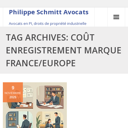
Philippe Schmitt Avocats
Avocats en PI, droits de propriété industrielle
45, rue Saint-Anne, 75001 Paris, +33 (0)1 84 16 35
TAG ARCHIVES:
COÛT
54
ENREGISTREMENT MARQUE
Contact
FRANCE/EUROPE
Le fondateur
Publications
9
NOVEMBRE
Actualité
2025