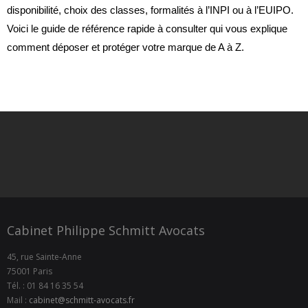
disponibilité, choix des classes, formalités à l’INPI ou à l’EUIPO.
Voici le guide de référence rapide à consulter qui vous explique
comment déposer et protéger votre marque de A à Z.
Cabinet Philippe Schmitt Avocats
45, rue Sainte-Anne
75001 Paris
Tél. : 01 84 16 35 54
Mail :
cabinet@schmitt-avocats.fr