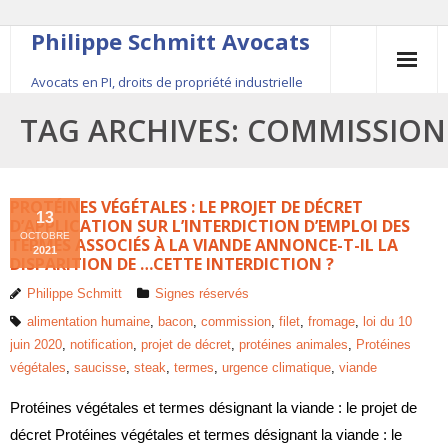
Philippe Schmitt Avocats
Avocats en PI, droits de propriété industrielle
45, rue Saint-Anne, 75001 Paris, +33 (0)1 84 16 35
TAG ARCHIVES:
COMMISSION
54
Contact
PROTÉINES VÉGÉTALES : LE PROJET DE DÉCRET
13
D’APPLICATION SUR L’INTERDICTION D’EMPLOI DES
OCTOBRE
Le fondateur
TERMES ASSOCIÉS À LA VIANDE ANNONCE-T-IL LA
2021
DISPARITION DE …CETTE INTERDICTION ?
Publications
Philippe Schmitt
Signes réservés
alimentation humaine
,
bacon
,
commission
,
filet
,
fromage
,
loi du 10
Actualité
juin 2020
,
notification
,
projet de décret
,
protéines animales
,
Protéines
végétales
,
saucisse
,
steak
,
termes
,
urgence climatique
,
viande
Protéines végétales et termes désignant la viande : le projet de
décret Protéines végétales et termes désignant la viande : le