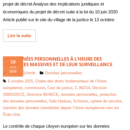
projet de décret Analyse des implications juridiques et
économiques du projet de décret suite à la loi du 10 juin 2020
Article publié sur le site du village de la justice le 13 octobre
Lire la suite
LES DONNÉES PERSONNELLES À L’HEURE DES
18
COLLECTES MASSIVES ET DE LEUR SURVEILLANCE
JUIN
2016
Philippe Schmitt
Données personnelles
6 octobre 2015
,
Charte des droits fondamentaux de l’Union
européenne
,
commission
,
Cour de justice
,
C‑362/14
,
Décision
2000/520/CE
,
Directive 95/46/CE
,
données personnelles
,
protection
des données personnelles
,
Safe Harbour
,
Schrems
,
sphère de sécurité
,
transfert des données transférées depuis l’Union européenne vers les
États-Unis
Le contrôle de chaque citoyen européen sur les données