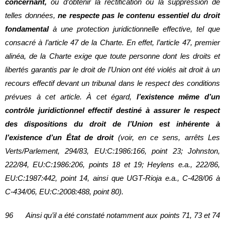
concernant,
ou d’obtenir la rectification ou la suppression de
telles données,
ne respecte pas le contenu essentiel du droit
fondamental
à une protection juridictionnelle effective, tel que
consacré à l’article 47 de la Charte. En effet, l’article 47, premier
alinéa, de la Charte exige que toute personne dont les droits et
libertés garantis par le droit de l’Union ont été violés ait droit à un
recours effectif devant un tribunal dans le respect des conditions
prévues à cet article. À cet égard,
l’existence même d’un
contrôle juridictionnel effectif destiné à assurer le respect
des dispositions du droit de l’Union est inhérente à
l’existence d’un État de droit
(voir, en ce sens, arrêts Les
Verts/Parlement, 294/83, EU:C:1986:166, point 23; Johnston,
222/84, EU:C:1986:206, points 18 et 19; Heylens e.a., 222/86,
EU:C:1987:442, point 14, ainsi que UGT‑Rioja e.a., C‑428/06 à
C‑434/06, EU:C:2008:488, point 80).
96 Ainsi qu’il a été constaté notamment aux points 71, 73 et 74