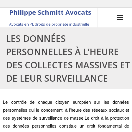
Philippe Schmitt Avocats
Avocats en PI, droits de propriété industrielle
45, rue Saint-Anne, 75001 Paris, +33 (0)1 84 16 35
LES DONNÉES
54
PERSONNELLES À L’HEURE
Contact
DES COLLECTES MASSIVES ET
Le fondateur
DE LEUR SURVEILLANCE
Publications
Actualité
Le contrôle de chaque citoyen européen sur les données
personnelles qui le concernent, à l’heure des réseaux sociaux et
des systèmes de surveillance de masse.Le droit à la protection
des données personnelles constitue un droit fondamental de