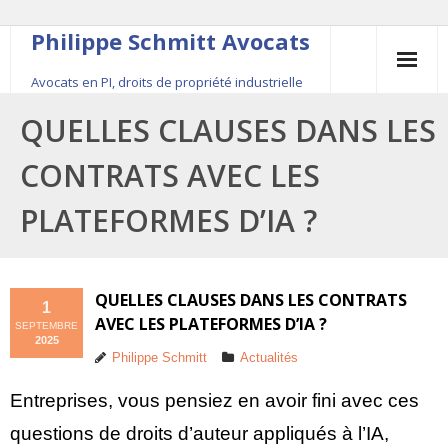
Philippe Schmitt Avocats
Avocats en PI, droits de propriété industrielle
45, rue Saint-Anne, 75001 Paris, +33 (0)1 84 16 35
QUELLES CLAUSES DANS LES
54
CONTRATS AVEC LES
Contact
PLATEFORMES D’IA ?
Le fondateur
Publications
QUELLES CLAUSES DANS LES CONTRATS
1
AVEC LES PLATEFORMES D’IA ?
SEPTEMBRE
Actualité
2025
Philippe Schmitt
Actualités
Entreprises, vous pensiez en avoir fini avec ces
questions de droits d’auteur appliqués à l’IA,