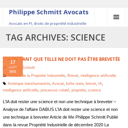
Philippe Schmitt Avocats
Avocats en PI, droits de propriété industrielle
45, rue Saint-Anne, 75001 Paris, +33 (0)1 84 16 35
TAG ARCHIVES:
SCIENCE
54
Contact
L’IA EN TANT QUE TELLE NE DOIT PAS ÊTRE BREVETÉE
17
Philippe Schmitt
AOÛT
Le fondateur
2021
Acteurs de la Propriété Industrielle
,
Brevet
,
intelligence artificielle
Publications
Amérique transhumaniste
,
Avocat
,
boîte noire
,
brevet
,
IA
,
intelligence artificielle
,
processus créatif
,
propriété
,
science
Actualité
L’IA doit rester une science et non une technique à breveter –
Analyse de l’affaire DABUS L’IA doit rester une science et non
une technique à breveter Article de Me Philippe Schmitt Publié
dans la revue Propriété Industrielle de décembre 2020 La