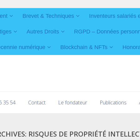
ent
Brevet & Techniques
Inventeurs salariés 
tiges
Autres Droits
RGPD – Données personnel
cennie numérique
Blockchain & NFTs
Honorai
16 35 54
Contact
Le fondateur
Publications
RCHIVES:
RISQUES DE PROPRIÉTÉ INTELLE