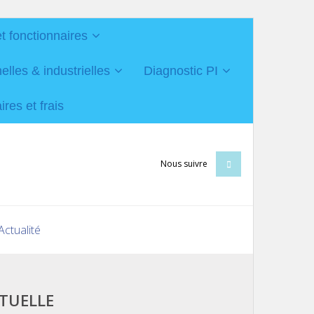
et fonctionnaires
les & industrielles
Diagnostic PI
res et frais
Nous suivre
Actualité
CTUELLE