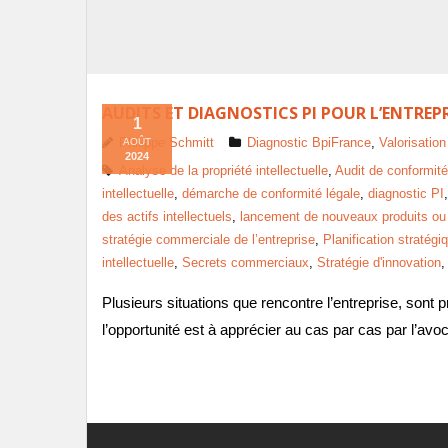
AUDITS ET DIAGNOSTICS PI POUR L’ENTREPR
1
Philippe Schmitt
Diagnostic BpiFrance
,
Valorisation
AOÛT
2024
Analyse de la propriété intellectuelle
,
Audit de conformité
intellectuelle
,
démarche de conformité légale
,
diagnostic PI
des actifs intellectuels
,
lancement de nouveaux produits ou 
stratégie commerciale de l’entreprise
,
Planification stratégi
intellectuelle
,
Secrets commerciaux
,
Stratégie d'innovation
Plusieurs situations que rencontre l’entreprise, sont 
l’opportunité est à apprécier au cas par cas par l’avoc