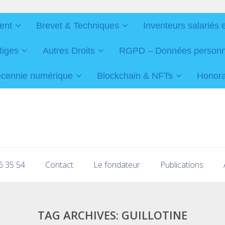
ent
Brevet & Techniques
Inventeurs salariés 
tiges
Autres Droits
RGPD – Données personnel
cennie numérique
Blockchain & NFTs
Honorai
16 35 54
Contact
Le fondateur
Publications
TAG ARCHIVES:
GUILLOTINE