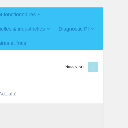
et fonctionnaires
les & industrielles
Diagnostic PI
res et frais
Nous suivre
Actualité