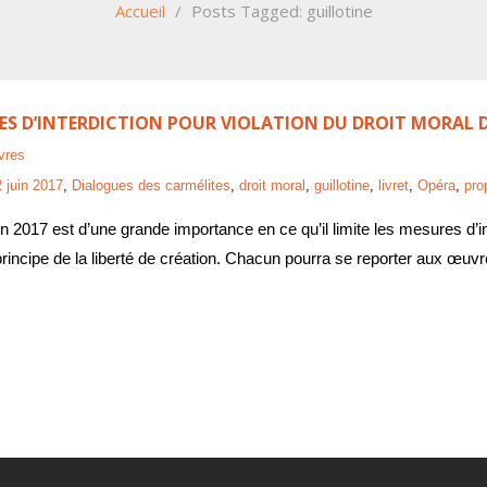
Accueil
/
Posts Tagged:
guillotine
 D’INTERDICTION POUR VIOLATION DU DROIT MORAL DE 
vres
 juin 2017
,
Dialogues des carmélites
,
droit moral
,
guillotine
,
livret
,
Opéra
,
pro
in 2017 est d’une grande importance en ce qu’il limite les mesures d’i
 principe de la liberté de création. Chacun pourra se reporter aux œu