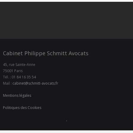
Cabinet Philippe Schmitt Avocats
45, rue Sainte-Anne
75001 Paris
Tél. : 01 84 16 35 54
Mail :
cabinet@schmitt-avocats.fr
Mentions légales
Politiques des Cookies
.