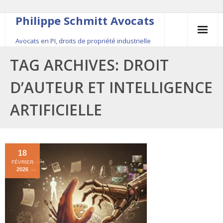
Philippe Schmitt Avocats
Avocats en PI, droits de propriété industrielle
45, rue Saint-Anne, 75001 Paris, +33 (0)1 84 16 35
TAG ARCHIVES:
DROIT
54
D’AUTEUR ET INTELLIGENCE
Contact
ARTIFICIELLE
Le fondateur
Publications
18
FÉVRIER
Actualité
2026