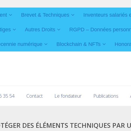
ent
Brevet & Techniques
Inventeurs salariés 
tiges
Autres Droits
RGPD – Données personnel
cennie numérique
Blockchain & NFTs
Honorai
16 35 54
Contact
Le fondateur
Publications
TÉGER DES ÉLÉMENTS TECHNIQUES PAR 