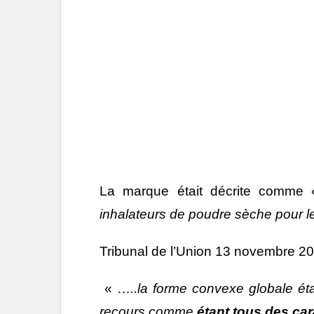
La marque était décrite comme 
inhalateurs de poudre sèche pour l
Tribunal de l’Union 13 novembre 2
« …
..la forme convexe globale ét
recours comme
étant tous des car