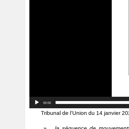
00:00
Tribunal de l’Union du 14 janvier 2
» .
. la séquence de mouvements