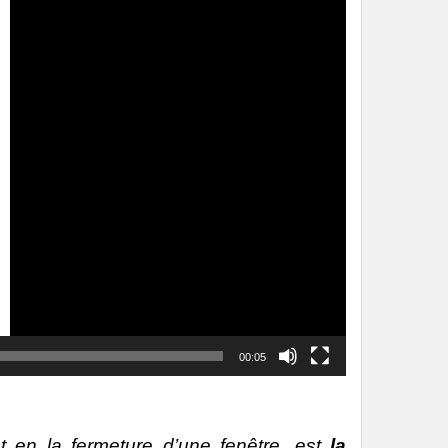
00:05
t en la fermeture d’une
fenêtre, est
la