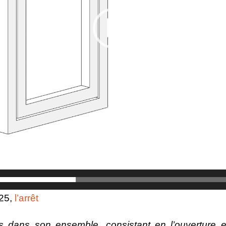
025,
l’arrêt
 dans son ensemble, consistant en l’ouverture e