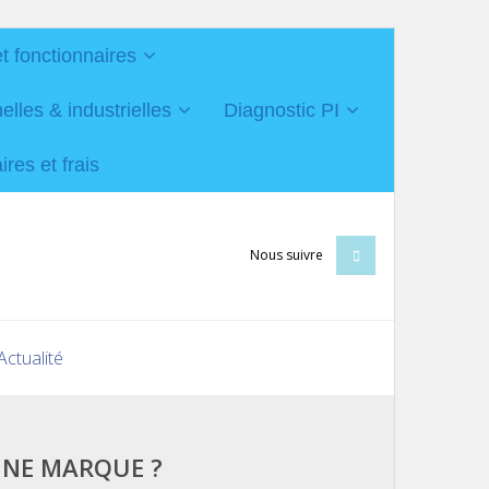
et fonctionnaires
les & industrielles
Diagnostic PI
res et frais
Nous suivre
Actualité
UNE MARQUE ?