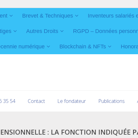
ent
Brevet & Techniques
Inventeurs salariés 
tiges
Autres Droits
RGPD – Données personnel
cennie numérique
Blockchain & NFTs
Honorai
16 35 54
Contact
Le fondateur
Publications
ENSIONNELLE : LA FONCTION INDIQUÉE P