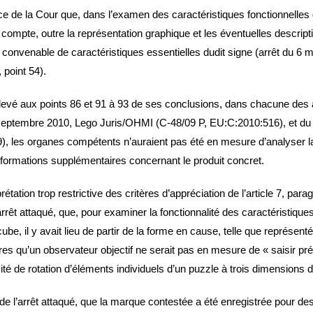
ce de la Cour que, dans l’examen des caractéristiques fonctionnelles d
compte, outre la représentation graphique et les éventuelles descri
on convenable de caractéristiques essentielles dudit signe (arrêt du 6
point 54).
elevé aux points 86 et 91 à 93 de ses conclusions, dans chacune des a
 septembre 2010, Lego Juris/OHMI (C‑48/09 P, EU:C:2010:516), et du 
), les organes compétents n’auraient pas été en mesure d’analyser l
nformations supplémentaires concernant le produit concret.
tation trop restrictive des critères d’appréciation de l’article 7, para
arrêt attaqué, que, pour examiner la fonctionnalité des caractéristiq
cube, il y avait lieu de partir de la forme en cause, telle que représen
s qu’un observateur objectif ne serait pas en mesure de « saisir pr
té de rotation d’éléments individuels d’un puzzle à trois dimensions 
 l’arrêt attaqué, que la marque contestée a été enregistrée pour des