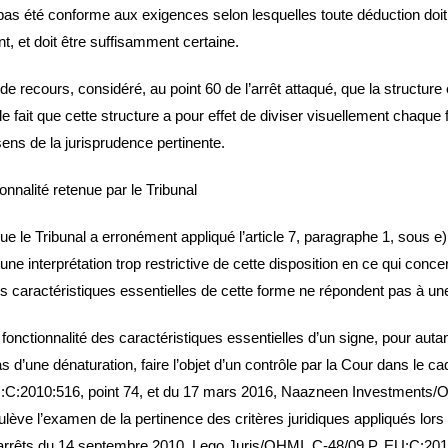
as été conforme aux exigences selon lesquelles toute déduction doit êt
, et doit être suffisamment certaine.
e recours, considéré, au point 60 de l’arrêt attaqué, que la structure
le fait que cette structure a pour effet de diviser visuellement cha
sens de la jurisprudence pertinente.
nnalité retenue par le Tribunal
 Tribunal a erronément appliqué l’article 7, paragraphe 1, sous e), i
une interprétation trop restrictive de cette disposition en ce qui conc
les caractéristiques essentielles de cette forme ne répondent pas à un
 fonctionnalité des caractéristiques essentielles d’un signe, pour aut
 d’une dénaturation, faire l’objet d’un contrôle par la Cour dans le ca
C:2010:516, point 74, et du 17 mars 2016, Naazneen Investments/OH
lève l’examen de la pertinence des critères juridiques appliqués lors d
s, arrêts du 14 septembre 2010, Lego Juris/OHMI, C‑48/09 P, EU:C:201