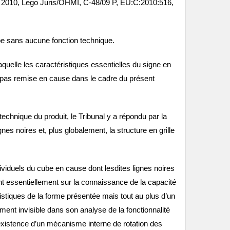
bre 2010, Lego Juris/OHMI, C‑48/09 P, EU:C:2010:516,
ube sans aucune fonction technique.
aquelle les caractéristiques essentielles du signe en
t pas remise en cause dans le cadre du présent
echnique du produit, le Tribunal y a répondu par la
nes noires et, plus globalement, la structure en grille
ividuels du cube en cause dont lesdites lignes noires
ent essentiellement sur la connaissance de la capacité
ristiques de la forme présentée mais tout au plus d’un
ément invisible dans son analyse de la fonctionnalité
’existence d’un mécanisme interne de rotation des