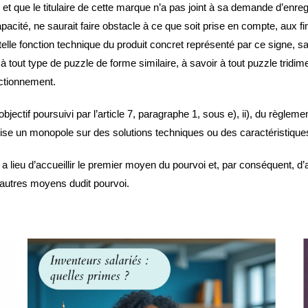
 et que le titulaire de cette marque n’a pas joint à sa demande d’enreg
acité, ne saurait faire obstacle à ce que soit prise en compte, aux fi
elle fonction technique du produit concret représenté par ce signe, sa
i à tout type de puzzle de forme similaire, à savoir à tout puzzle trid
ctionnement.
jectif poursuivi par l’article 7, paragraphe 1, sous e), ii), du règlement
rise un monopole sur des solutions techniques ou des caractéristiques u
ieu d’accueillir le premier moyen du pourvoi et, par conséquent, d’ann
autres moyens dudit pourvoi.