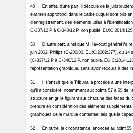
49 En effet, d’une part, il découle de la jurispruden
examen approfondi dans le cadre duquel sont pris en 
d’enregistrement, des éléments utiles à l’identificati
C‑337/12 P à C‑340/12 P, non publié, EU:C:2014:129, 
50 D’autre part, ainsi que M. l’avocat général l’a r
juin 2002, Philips (C‑299/99, EU:C:2002:377), du 14
(C‑337/12 P à C‑340/12 P, non publié, EU:C:2014:129
représentation graphique, sans avoir recours à des i
51 Il s’ensuit que le Tribunal a procédé à une interpré
qu’il a considéré, notamment aux points 57 à 59 de l’
structure en grille figurant sur chacune des faces du 
prendre en considération des éléments supplémentaire
graphiques de la marque contestée, tels que la capaci
52 En outre, la circonstance, énoncée au point 55 de