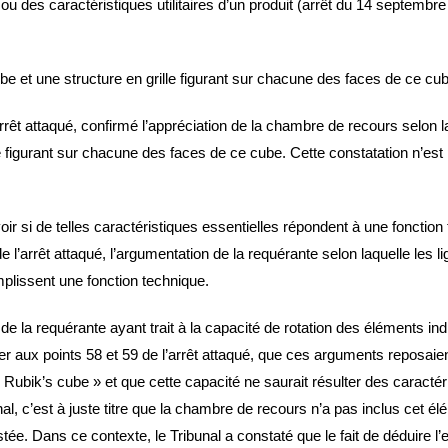
ou des caractéristiques utilitaires d’un produit (arrêt du 14 septem
cube et une structure en grille figurant sur chacune des faces de ce c
rêt attaqué, confirmé l’appréciation de la chambre de recours selon l
le figurant sur chacune des faces de ce cube. Cette constatation n’es
 si de telles caractéristiques essentielles répondent à une fonction t
l’arrêt attaqué, l’argumentation de la requérante selon laquelle les lig
plissent une fonction technique.
 la requérante ayant trait à la capacité de rotation des éléments ind
lier aux points 58 et 59 de l’arrêt attaqué, que ces arguments reposai
« Rubik’s cube » et que cette capacité ne saurait résulter des caracté
al, c’est à juste titre que la chambre de recours n’a pas inclus cet él
tée. Dans ce contexte, le Tribunal a constaté que le fait de déduire l