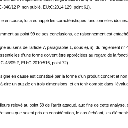
C‑340/12 P, non publié, EU:C:2014:129, point 61).
e en cause, lui a échappé les caractéristiques fonctionnelles idoines
amment au point 99 de ses conclusions, ce raisonnement est entaché 
gne au sens de l’article 7, paragraphe 1, sous e), ii), du règlement n°
essentielles d’une forme doivent être appréciées au regard de la fonct
C‑48/09 P, EU:C:2010:516, point 72).
igne en cause est constitué par la forme d’un produit concret et non pa
à-dire un puzzle en trois dimensions, et en tenir compte dans l’évaluat
illeurs relevé au point 59 de l’arrêt attaqué, aux fins de cette analyse,
ée sans que soient pris en considération, le cas échéant, les éléments