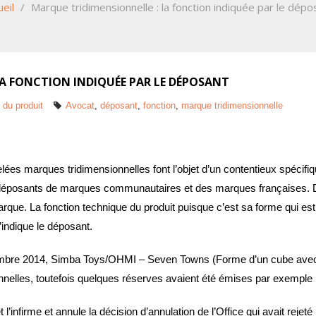
ueil
/
Marque tridimensionnelle : la fonction indiquée par le dépo
A FONCTION INDIQUÉE PAR LE DÉPOSANT
 du produit
Avocat
,
déposant
,
fonction
,
marque tridimensionnelle
ées marques tridimensionnelles font l’objet d’un contentieux spécifiqu
déposants de marques communautaires et des marques françaises. Dans
 marque. La fonction technique du produit puisque c’est sa forme qui es
’indique le déposant.
vembre 2014, Simba Toys/OHMI – Seven Towns (Forme d’un cube avec d
nnelles, toutefois quelques réserves avaient été émises par exemple 
 l’infirme et annule la décision d’annulation de l’Office qui avait rej