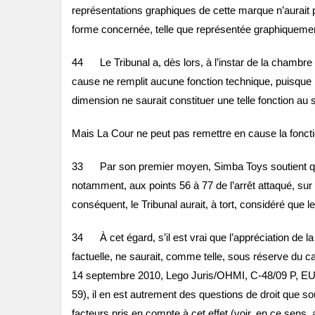
représentations graphiques de cette marque n’aurait p
forme concernée, telle que représentée graphiquement
44 Le Tribunal a, dès lors, à l’instar de la chambre d
cause ne remplit aucune fonction technique, puisque 
dimension ne saurait constituer une telle fonction au 
Mais La Cour ne peut pas remettre en cause la fonctio
33 Par son premier moyen, Simba Toys soutient que le
notamment, aux points 56 à 77 de l’arrêt attaqué, sur 
conséquent, le Tribunal aurait, à tort, considéré que 
34 À cet égard, s’il est vrai que l’appréciation de la
factuelle, ne saurait, comme telle, sous réserve du cas
14 septembre 2010, Lego Juris/OHMI, C‑48/09 P, EU:
59), il en est autrement des questions de droit que sou
facteurs pris en compte à cet effet (voir, en ce sen