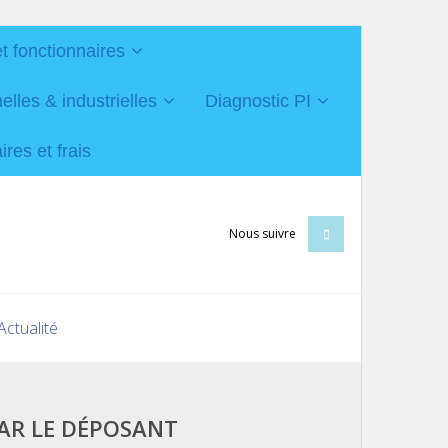
et fonctionnaires
les & industrielles
Diagnostic PI
res et frais
Nous suivre
Actualité
AR LE DÉPOSANT