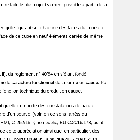
re faite le plus objectivement possible à partir de la
 en grille figurant sur chacune des faces du cube en
que face de ce cube en neuf éléments carrés de même
i), du règlement n° 40/94 en s’étant fondé,
erne le caractère fonctionnel de la forme en cause. Par
e fonction technique du produit en cause.
ant qu’elle comporte des constatations de nature
dre d’un pourvoi (voir, en ce sens, arrêts du
MI, C‑252/15 P, non publié, EU:C:2016:178, point
e cette appréciation ainsi que, en particulier, des
0:516, points 84 et 85, ainsi que du 6 mars 2014,