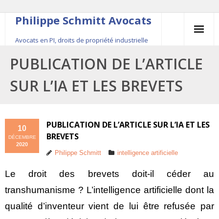
Philippe Schmitt Avocats
Avocats en PI, droits de propriété industrielle
45, rue Saint-Anne, 75001 Paris, +33 (0)1 84 16 35
PUBLICATION DE L’ARTICLE
54
SUR L’IA ET LES BREVETS
Contact
Le fondateur
PUBLICATION DE L’ARTICLE SUR L’IA ET LES
10
BREVETS
DÉCEMBRE
Publications
2020
Philippe Schmitt
intelligence artificielle
Actualité
Le droit des brevets doit-il céder au
transhumanisme ? L’intelligence artificielle dont la
qualité d’inventeur vient de lui être refusée par