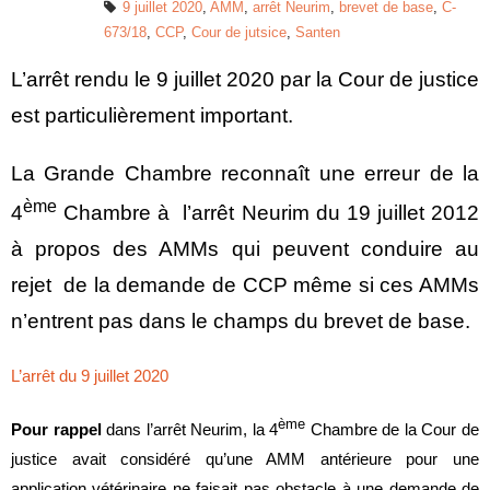
9 juillet 2020
,
AMM
,
arrêt Neurim
,
brevet de base
,
C-
673/18
,
CCP
,
Cour de jutsice
,
Santen
L’arrêt rendu le 9 juillet 2020 par la Cour de justice
est particulièrement important.
La Grande Chambre reconnaît une erreur de la
ème
4
Chambre à l’arrêt Neurim du 19 juillet 2012
à propos des AMMs qui peuvent conduire au
rejet de la demande de CCP même si ces AMMs
n’entrent pas dans le champs du brevet de base.
L’arrêt du 9 juillet 2020
ème
Pour rappel
dans l’arrêt Neurim, la 4
Chambre de la Cour de
justice avait considéré qu’une AMM antérieure pour une
application vétérinaire ne faisait pas obstacle à une demande de