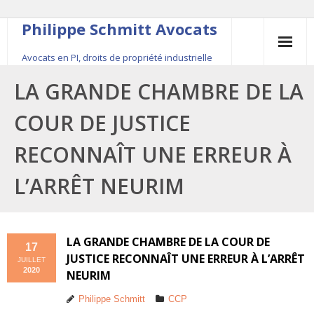
Philippe Schmitt Avocats
Avocats en PI, droits de propriété industrielle
45, rue Saint-Anne, 75001 Paris, +33 (0)1 84 16 35
LA GRANDE CHAMBRE DE LA
54
COUR DE JUSTICE
Contact
RECONNAÎT UNE ERREUR À
Le fondateur
L’ARRÊT NEURIM
Publications
Actualité
LA GRANDE CHAMBRE DE LA COUR DE
17
JUSTICE RECONNAÎT UNE ERREUR À L’ARRÊT
JUILLET
2020
NEURIM
Philippe Schmitt
CCP