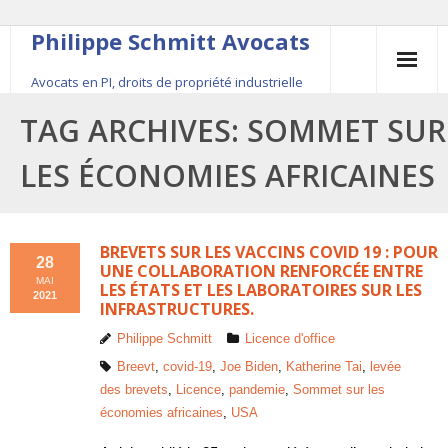
Philippe Schmitt Avocats
Avocats en PI, droits de propriété industrielle
45, rue Saint-Anne, 75001 Paris, +33 (0)1 84 16 35
TAG ARCHIVES:
SOMMET SUR
54
LES ÉCONOMIES AFRICAINES
Contact
Le fondateur
BREVETS SUR LES VACCINS COVID 19 : POUR
28
UNE COLLABORATION RENFORCÉE ENTRE
MAI
LES ÉTATS ET LES LABORATOIRES SUR LES
Publications
2021
INFRASTRUCTURES.
Actualité
Philippe Schmitt
Licence d'office
Breevt
,
covid-19
,
Joe Biden
,
Katherine Tai
,
levée
des brevets
,
Licence
,
pandemie
,
Sommet sur les
économies africaines
,
USA