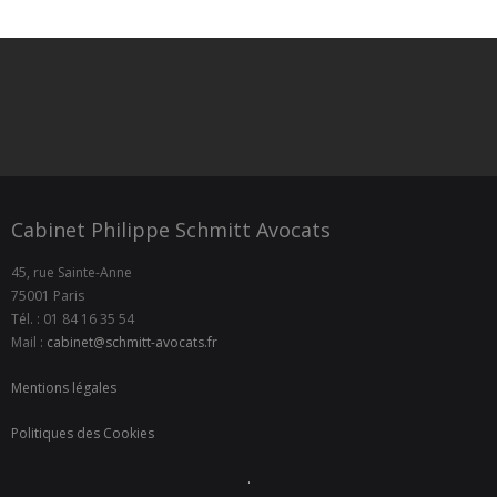
Cabinet Philippe Schmitt Avocats
45, rue Sainte-Anne
75001 Paris
Tél. : 01 84 16 35 54
Mail :
cabinet@schmitt-avocats.fr
Mentions légales
Politiques des Cookies
.