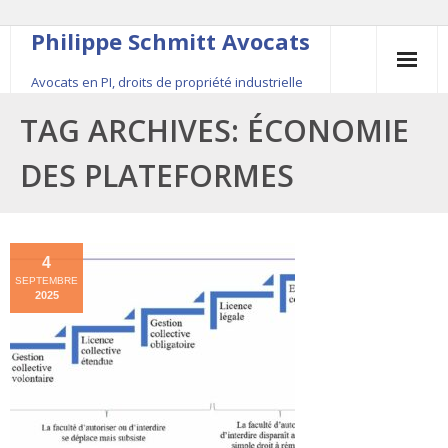
Philippe Schmitt Avocats
Avocats en PI, droits de propriété industrielle
45, rue Saint-Anne, 75001 Paris, +33 (0)1 84 16 35
TAG ARCHIVES:
ÉCONOMIE
54
DES PLATEFORMES
Contact
Le fondateur
4
SEPTEMBRE
Publications
2025
Actualité