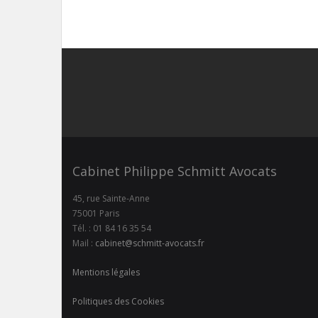
Cabinet Philippe Schmitt Avocats
45, rue Sainte-Anne
75001 Paris
Tél. : 01 84 16 35 54
Mail :
cabinet@schmitt-avocats.fr
Mentions légales
Politiques des Cookies