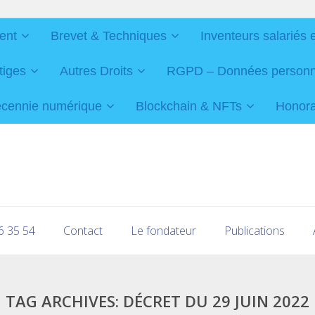
ent
Brevet & Techniques
Inventeurs salariés 
tiges
Autres Droits
RGPD – Données personnel
cennie numérique
Blockchain & NFTs
Honorai
16 35 54
Contact
Le fondateur
Publications
TAG ARCHIVES:
DÉCRET DU 29 JUIN 2022