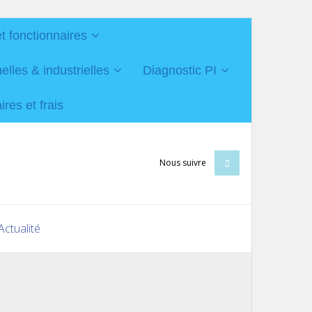
et fonctionnaires
les & industrielles
Diagnostic PI
res et frais
Nous suivre
Actualité