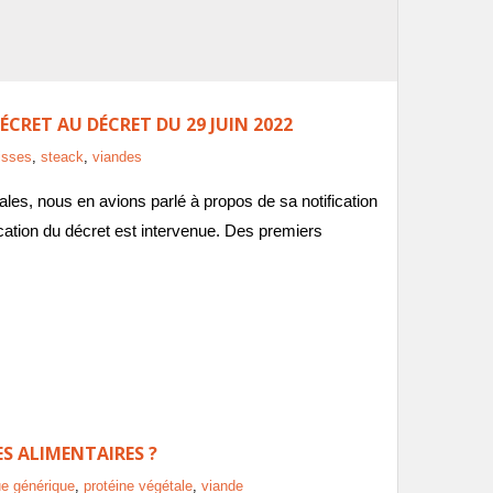
CRET AU DÉCRET DU 29 JUIN 2022
isses
,
steack
,
viandes
les, nous en avions parlé à propos de sa notification
cation du décret est intervenue. Des premiers
ES ALIMENTAIRES ?
e générique
,
protéine végétale
,
viande