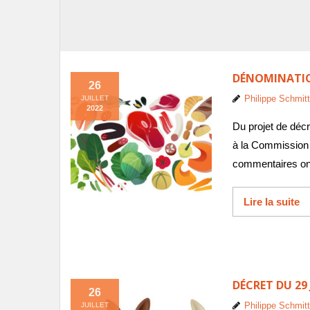
DÉNOMINATION
26
Philippe Schmitt
JUILLET
2022
Du projet de décr
à la Commission p
commentaires ont f
Lire la suite
DÉCRET DU 29
26
Philippe Schmitt
JUILLET