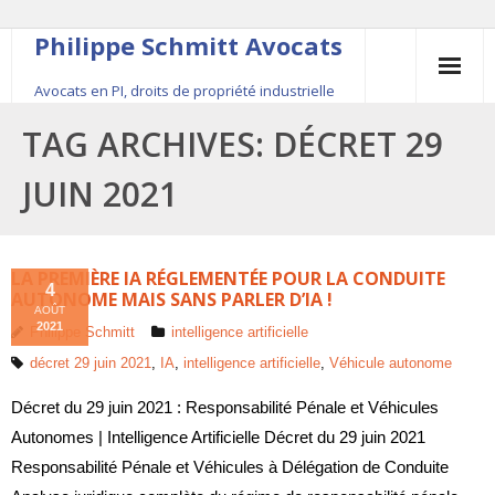
Philippe Schmitt Avocats
Avocats en PI, droits de propriété industrielle
45, rue Saint-Anne, 75001 Paris, +33 (0)1 84 16 35
TAG ARCHIVES:
DÉCRET 29
54
JUIN 2021
Contact
Le fondateur
LA PREMIÈRE IA RÉGLEMENTÉE POUR LA CONDUITE
4
AUTONOME MAIS SANS PARLER D’IA !
AOÛT
Publications
2021
Philippe Schmitt
intelligence artificielle
décret 29 juin 2021
,
IA
,
intelligence artificielle
,
Véhicule autonome
Actualité
Décret du 29 juin 2021 : Responsabilité Pénale et Véhicules
Autonomes | Intelligence Artificielle Décret du 29 juin 2021
Responsabilité Pénale et Véhicules à Délégation de Conduite