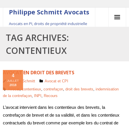
Philippe Schmitt Avocats
Avocats en PI, droits de propriété industrielle
45, rue Saint-Anne, 75001 Paris, +33 (0)1 84 16 35
TAG ARCHIVES:
54
CONTENTIEUX
Contact
Le fondateur
AVOCAT EN DROIT DES BREVETS
4
Philippe Schmitt
Avocat et CPI
JUILLET
Publications
2018
Avocat
,
contentieux
,
contrefaçon
,
droit des brevets
,
indemnisation
de la contrefaçon
,
INPI
,
Recours
Actualité
L’avocat intervient dans les contentieux des brevets, la
contrefaçon de brevet et de sa validité, et dans les contentieux
contractuels du brevet comme par exemple lors du contrat de