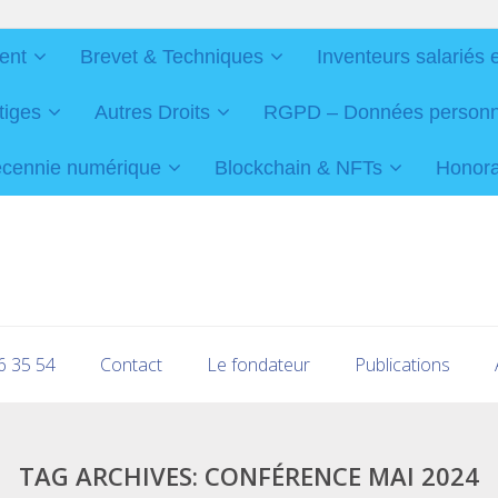
ent
Brevet & Techniques
Inventeurs salariés 
tiges
Autres Droits
RGPD – Données personnel
cennie numérique
Blockchain & NFTs
Honorai
16 35 54
Contact
Le fondateur
Publications
TAG ARCHIVES:
CONFÉRENCE MAI 2024