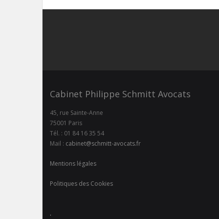
Cabinet Philippe Schmitt Avocats
45, rue Sainte-Anne
75001 Paris
Tél. : 01 84 16 35 54
Mail :
cabinet@schmitt-avocats.fr
Mentions légales
Politiques des Cookies
.