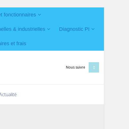
et fonctionnaires
les & industrielles
Diagnostic PI
res et frais
Nous suivre
Actualité