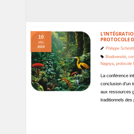
L’INTÉGRATIO
10
PROTOCOLE 
MAI
2024
Philippe Schmitt
Biodiversité
,
co
Nagoya
,
protocole
La conférence int
conclusion d’un i
aux ressources g
traditionnels des