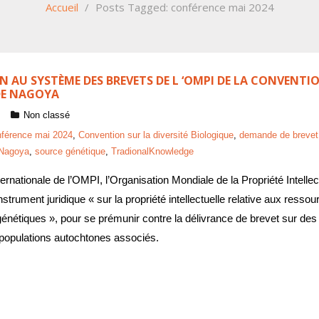
Accueil
/
Posts Tagged:
conférence mai 2024
N AU SYSTÈME DES BREVETS DE L ‘OMPI DE LA CONVENTIO
DE NAGOYA
Non classé
nférence mai 2024
,
Convention sur la diversité Biologique
,
demande de brevet
 Nagoya
,
source génétique
,
TradionalKnowledge
ernationale de l’OMPI, l’Organisation Mondiale de la Propriété Intelle
nstrument juridique « sur la propriété intellectuelle relative aux ress
énétiques », pour se prémunir contre la délivrance de brevet sur des
 populations autochtones associés.