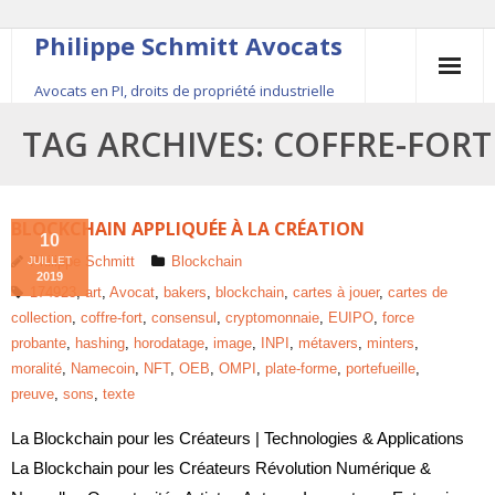
Philippe Schmitt Avocats
Avocats en PI, droits de propriété industrielle
45, rue Saint-Anne, 75001 Paris, +33 (0)1 84 16 35
TAG ARCHIVES:
COFFRE-FORT
54
Contact
BLOCKCHAIN APPLIQUÉE À LA CRÉATION
10
Philippe Schmitt
Blockchain
JUILLET
Le fondateur
2019
174923
,
art
,
Avocat
,
bakers
,
blockchain
,
cartes à jouer
,
cartes de
collection
,
coffre-fort
,
consensul
,
cryptomonnaie
,
EUIPO
,
force
Publications
probante
,
hashing
,
horodatage
,
image
,
INPI
,
métavers
,
minters
,
moralité
,
Namecoin
,
NFT
,
OEB
,
OMPI
,
plate-forme
,
portefueille
,
Actualité
preuve
,
sons
,
texte
La Blockchain pour les Créateurs | Technologies & Applications
La Blockchain pour les Créateurs Révolution Numérique &