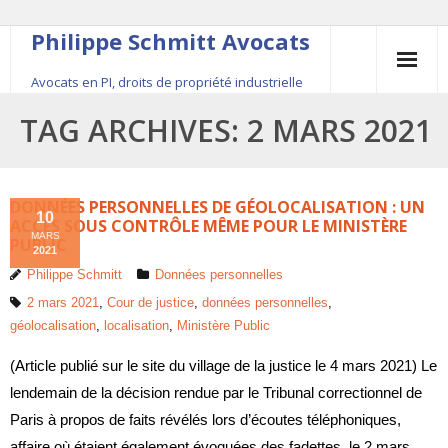
Philippe Schmitt Avocats
Avocats en PI, droits de propriété industrielle
45, rue Saint-Anne, 75001 Paris, +33 (0)1 84 16 35
TAG ARCHIVES:
2 MARS 2021
54
Contact
DONNÉES PERSONNELLES DE GÉOLOCALISATION : UN
10
ACCÈS SOUS CONTRÔLE MÊME POUR LE MINISTÈRE
MARS
Le fondateur
PUBLIC
2021
Philippe Schmitt
Données personnelles
Publications
2 mars 2021
,
Cour de justice
,
données personnelles
,
géolocalisation
,
localisation
,
Ministère Public
Actualité
(Article publié sur le site du village de la justice le 4 mars 2021) Le
lendemain de la décision rendue par le Tribunal correctionnel de
Paris à propos de faits révélés lors d’écoutes téléphoniques,
affaire où étaient également évoquées des fadettes, le 2 mars