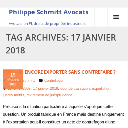
Philippe Schmitt Avocats
Avocats en PI, droits de propriété industrielle
45, rue Saint-Anne, 75001 Paris, +33 (0)1 84 16 35
TAG ARCHIVES:
17 JANVIER
54
2018
Contact
Le fondateur
PEUT-ON ENCORE EXPORTER SANS CONTREFAIRE ?
19
Philippe Schmitt
Contrefaçon
FÉVRIER
Publications
2018
10 juillet 2007
,
17 janvier 2018
,
cour de cassation
,
exportation
,
justes motifs
,
revirement de jurisprudence
Actualité
Précisons la situation particulière à laquelle s’applique cette
question. Un produit fabriqué en France mais destiné uniquement
à l’exportation peut-il constituer un acte de contrefaçon d’une