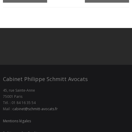
Cabinet Philippe Schmitt Avocats
45, rue Sainte-Anne
75001 Paris
Tél. : 01 84 16 35 54
Mail :
cabinet@schmitt-avocats.fr
Mentions légales