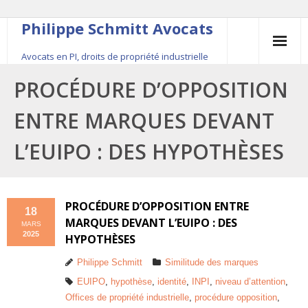
Philippe Schmitt Avocats
Avocats en PI, droits de propriété industrielle
45, rue Saint-Anne, 75001 Paris, +33 (0)1 84 16 35
PROCÉDURE D’OPPOSITION
54
ENTRE MARQUES DEVANT
Contact
L’EUIPO : DES HYPOTHÈSES
Le fondateur
Publications
PROCÉDURE D’OPPOSITION ENTRE
18
MARQUES DEVANT L’EUIPO : DES
MARS
Actualité
2025
HYPOTHÈSES
Philippe Schmitt
Similitude des marques
EUIPO
,
hypothèse
,
identité
,
INPI
,
niveau d’attention
,
Offices de propriété industrielle
,
procédure opposition
,